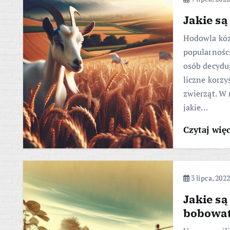
Jakie są
Hodowla kóz 
popularności
osób decyduj
liczne korzy
zwierząt. W 
jakie…
Czytaj wię
3 lipca, 2022
Jakie s
bobowa