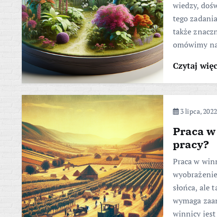
wiedzy, dośw
tego zadania
także znaczn
omówimy na
Czytaj wię
3 lipca, 2022
Praca w
pracy?
Praca w win
wyobrażenie
słońca, ale 
wymaga zaan
winnicy jes