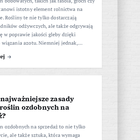
n bobowatych, takich jak fasola, groch czy
tanowi istotny element rolnictwa na
e. Rośliny te nie tylko dostarczają
adników odżywczych, ale także odgrywają
ę w poprawie jakości gleby dzięki
o wiązania azotu. Niemniej jednak,…
cej
 najważniejsze zasady
roślin ozdobnych na
ż?
n ozdobnych na sprzedaż to nie tylko
cie, ale także sztuka, która wymaga