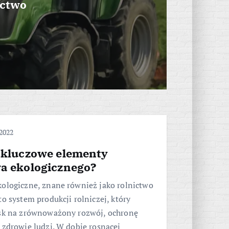
ictwo
 2022
ą kluczowe elementy
wa ekologicznego?
kologiczne, znane również jako rolnictwo
to system produkcji rolniczej, który
isk na zrównoważony rozwój, ochronę
 zdrowie ludzi. W dobie rosnącej