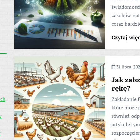
świadomości
zasobów natu
coraz bardz
Czytaj wię
31 lipca, 20
Jak zał
rękę?
ych
Zakładanie 
które może p
w
również odp
artykule ty
w
rozpoczęciem