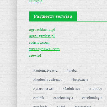
Europie
Partnerzy serwisu
agroreklama.pl
agro-garden.pl
rolnicy.com
wczasynawsi.com
siew.pl
automatyzacja
gleba
hodowla zwierząt
innowacje
praca na wsi
Rolnictwo
rolnicy
rolnik
technologia
technologie
tradycja
wieś
wyzwania