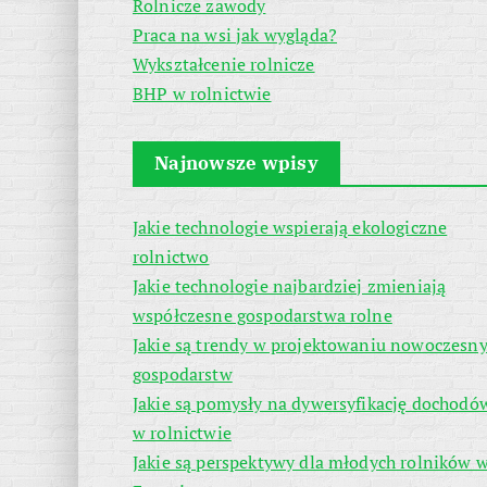
Rolnicze zawody
Praca na wsi jak wygląda?
Wykształcenie rolnicze
BHP w rolnictwie
Najnowsze wpisy
Jakie technologie wspierają ekologiczne
rolnictwo
Jakie technologie najbardziej zmieniają
współczesne gospodarstwa rolne
Jakie są trendy w projektowaniu nowoczesn
gospodarstw
Jakie są pomysły na dywersyfikację dochodó
w rolnictwie
Jakie są perspektywy dla młodych rolników 