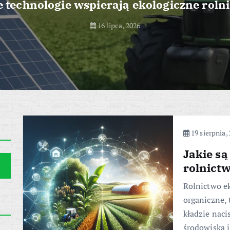
e technologie wspierają ekologiczne roln
16 lipca, 2026
19 sierpnia,
Jakie s
rolnict
Rolnictwo e
organiczne, 
kładzie nac
środowiska i