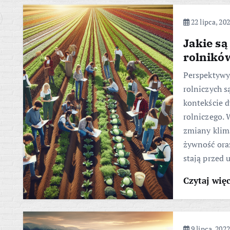
22 lipca, 20
Jakie s
rolników
Perspektywy
rolniczych s
kontekście 
rolniczego. 
zmiany klim
żywność oraz
stają przed
Czytaj wię
9 lipca, 2022