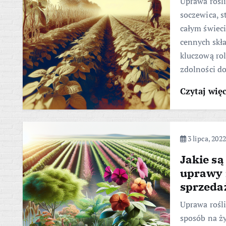
Uprawa rośli
soczewica, s
całym świeci
cennych skł
kluczową rol
zdolności d
Czytaj wię
3 lipca, 2022
Jakie są
uprawy 
sprzeda
Uprawa rośli
sposób na ży