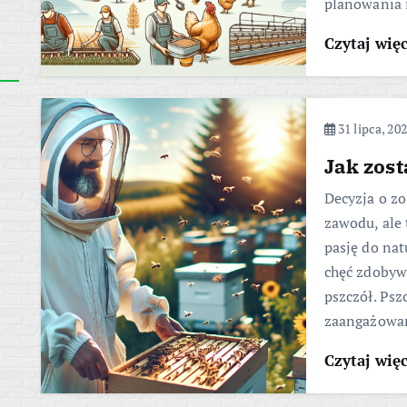
planowania 
Czytaj wię
31 lipca, 20
Jak zos
Decyzja o zo
zawodu, ale 
pasję do nat
chęć zdobyw
pszczół. Psz
zaangażowani
Czytaj wię