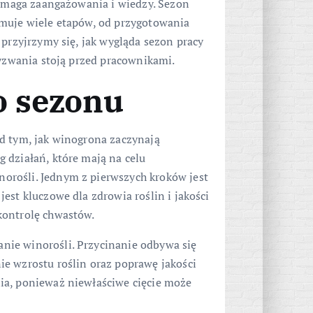
 wymaga zaangażowania i wiedzy. Sezon
jmuje wiele etapów, od przygotowania
 przyjrzymy się, jak wygląda sezon pracy
wyzwania stoją przed pracownikami.
o sezonu
d tym, jak winogrona zaczynają
 działań, które mają na celu
orośli. Jednym z pierwszych kroków jest
est kluczowe dla zdrowia roślin i jakości
kontrolę chwastów.
nie winorośli. Przycinanie odbywa się
e wzrostu roślin oraz poprawę jakości
ia, ponieważ niewłaściwe cięcie może