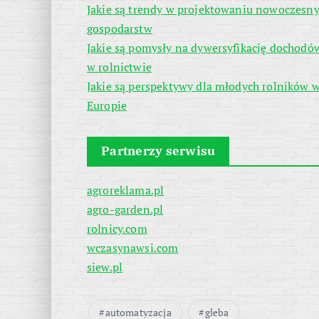
Jakie są trendy w projektowaniu nowoczesn
gospodarstw
Jakie są pomysły na dywersyfikację dochodó
w rolnictwie
Jakie są perspektywy dla młodych rolników 
Europie
Partnerzy serwisu
agroreklama.pl
agro-garden.pl
rolnicy.com
wczasynawsi.com
siew.pl
automatyzacja
gleba