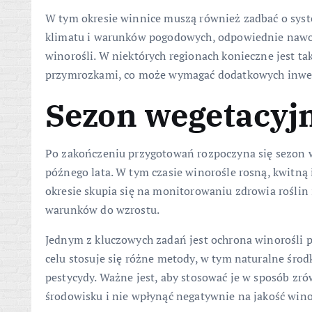
W tym okresie winnice muszą również zadbać o sys
klimatu i warunków pogodowych, odpowiednie nawo
winorośli. W niektórych regionach konieczne jest ta
przymrozkami, co może wymagać dodatkowych inwest
Sezon wegetacyj
Po zakończeniu przygotowań rozpoczyna się sezon w
późnego lata. W tym czasie winorośle rosną, kwitną 
okresie skupia się na monitorowaniu zdrowia rośli
warunków do wzrostu.
Jednym z kluczowych zadań jest ochrona winorośli 
celu stosuje się różne metody, w tym naturalne środ
pestycydy. Ważne jest, aby stosować je w sposób zr
środowisku i nie wpłynąć negatywnie na jakość win