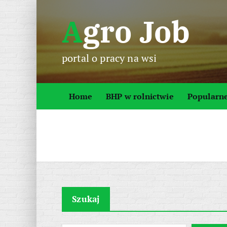
S
Agro Job
k
i
p
portal o pracy na wsi
t
o
c
Home
BHP w rolnictwie
Popularn
o
n
t
e
n
t
Szukaj