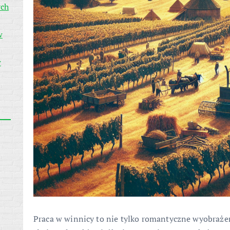
ych
w
w
Praca w winnicy to nie tylko romantyczne wyobraże