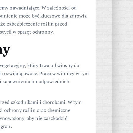
temy nawadniające. W zależności od
dnienie może być kluczowe dla zdrowia
kże zabezpieczenie roślin przed
ycji w sprzęt ochronny.
ny
egetacyjny, który trwa od wiosny do
i rozwijają owoce. Praca w winnicy w tym
n i zapewnieniu im odpowiednich
przed szkodnikami i chorobami. W tym
ki ochrony roślin oraz chemiczne
ównoważony, aby nie zaszkodzić
ogron.