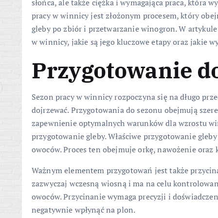
słońca, ale także ciężka i wymagająca praca, która
pracy w winnicy jest złożonym procesem, który obe
gleby po zbiór i przetwarzanie winogron. W artykule
w winnicy, jakie są jego kluczowe etapy oraz jakie 
Przygotowanie d
Sezon pracy w winnicy rozpoczyna się na długo prze
dojrzewać. Przygotowania do sezonu obejmują szereg
zapewnienie optymalnych warunków dla wzrostu win
przygotowanie gleby. Właściwe przygotowanie gleby j
owoców. Proces ten obejmuje orkę, nawożenie oraz 
Ważnym elementem przygotowań jest także przycina
zazwyczaj wczesną wiosną i ma na celu kontrolowani
owoców. Przycinanie wymaga precyzji i doświadczen
negatywnie wpłynąć na plon.