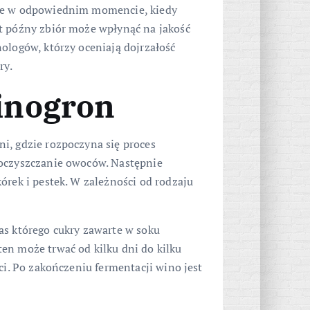
ane w odpowiednim momencie, kiedy
t późny zbiór może wpłynąć na jakość
ologów, którzy oceniają dojrzałość
ry.
inogron
i, gdzie rozpoczyna się proces
 oczyszczanie owoców. Następnie
órek i pestek. W zależności od rodzaju
as którego cukry zawarte w soku
en może trwać od kilku dni do kilku
ci. Po zakończeniu fermentacji wino jest