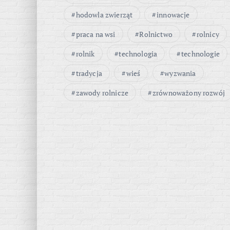
hodowla zwierząt
innowacje
praca na wsi
Rolnictwo
rolnicy
rolnik
technologia
technologie
tradycja
wieś
wyzwania
zawody rolnicze
zrównoważony rozwój