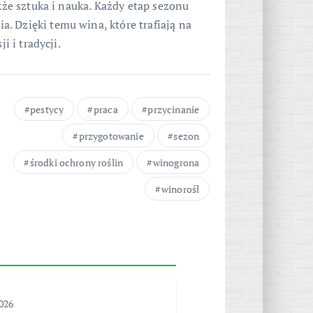
akże sztuka i nauka. Każdy etap sezonu
. Dzięki temu wina, które trafiają na
i i tradycji.
pestycy
praca
przycinanie
przygotowanie
sezon
środki ochrony roślin
winogrona
winorośl
2026