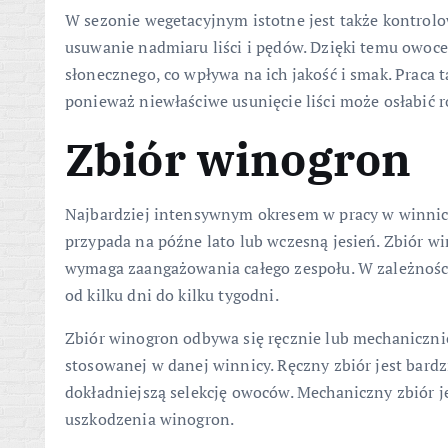
W sezonie wegetacyjnym istotne jest także kontrol
usuwanie nadmiaru liści i pędów. Dzięki temu owoce
słonecznego, co wpływa na ich jakość i smak. Praca 
ponieważ niewłaściwe usunięcie liści może osłabić r
Zbiór winogron
Najbardziej intensywnym okresem w pracy w winnicy 
przypada na późne lato lub wczesną jesień. Zbiór wi
wymaga zaangażowania całego zespołu. W zależności
od kilku dni do kilku tygodni.
Zbiór winogron odbywa się ręcznie lub mechanicznie,
stosowanej w danej winnicy. Ręczny zbiór jest bardz
dokładniejszą selekcję owoców. Mechaniczny zbiór j
uszkodzenia winogron.