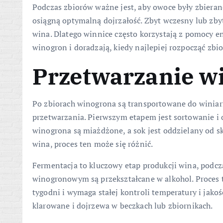
Podczas zbiorów ważne jest, aby owoce były zbier
osiągną optymalną dojrzałość. Zbyt wczesny lub zby
wina. Dlatego winnice często korzystają z pomocy en
winogron i doradzają, kiedy najlepiej rozpocząć zbio
Przetwarzanie w
Po zbiorach winogrona są transportowane do winiarn
przetwarzania. Pierwszym etapem jest sortowanie i
winogrona są miażdżone, a sok jest oddzielany od sk
wina, proces ten może się różnić.
Fermentacja to kluczowy etap produkcji wina, podcz
winogronowym są przekształcane w alkohol. Proces t
tygodni i wymaga stałej kontroli temperatury i jakoś
klarowane i dojrzewa w beczkach lub zbiornikach.