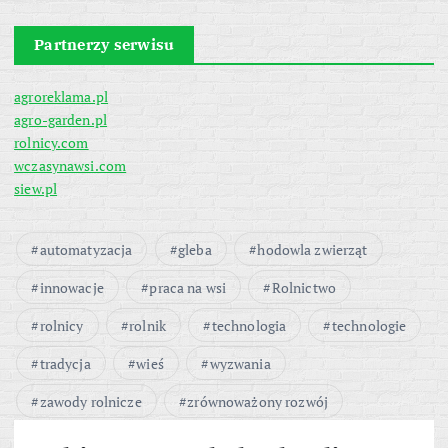
Partnerzy serwisu
agroreklama.pl
agro-garden.pl
rolnicy.com
wczasynawsi.com
siew.pl
automatyzacja
gleba
hodowla zwierząt
innowacje
praca na wsi
Rolnictwo
rolnicy
rolnik
technologia
technologie
tradycja
wieś
wyzwania
zawody rolnicze
zrównoważony rozwój