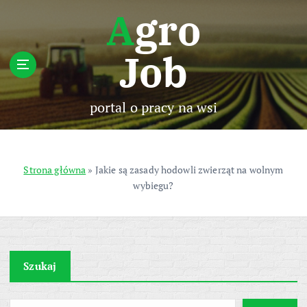
S
Agro
k
i
Job
p
t
o
c
portal o pracy na wsi
o
n
t
e
Strona główna
»
Jakie są zasady hodowli zwierząt na wolnym
n
wybiegu?
t
Szukaj