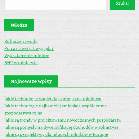
Szukaj
Wiedza
Rolnicze zawody
Praca na wsi jak wygląda?
Wykształcenie rolnicze
BHP w rolnictwie
Najnowsze wpisy
Jakie technologie wspierają ekologiczne rolnictwo
Jakie technologie najbardziej zmieniają współczesne
gospodarstwa rolne
Jakie są trendy w projektowaniu nowoczesnych gospodarstw
Jakie są pomysły na dywersyfikację dochodów w rolnictwie
Jakie są perspektywy dla młodych rolników w Europie