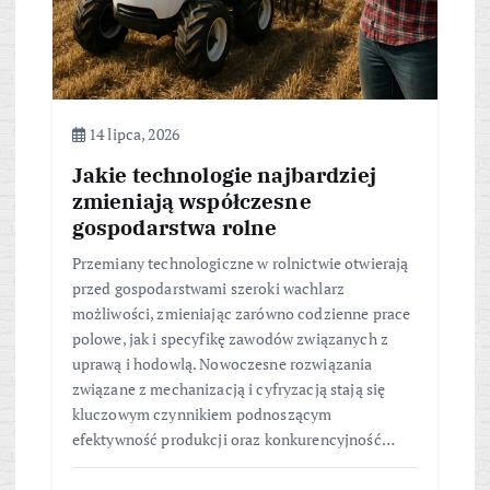
14 lipca, 2026
Jakie technologie najbardziej
zmieniają współczesne
gospodarstwa rolne
Przemiany technologiczne w rolnictwie otwierają
przed gospodarstwami szeroki wachlarz
możliwości, zmieniając zarówno codzienne prace
polowe, jak i specyfikę zawodów związanych z
uprawą i hodowlą. Nowoczesne rozwiązania
związane z mechanizacją i cyfryzacją stają się
kluczowym czynnikiem podnoszącym
efektywność produkcji oraz konkurencyjność…