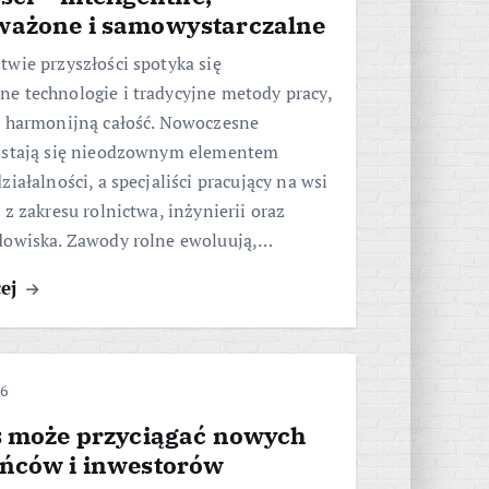
ażone i samowystarczalne
wie przyszłości spotyka się
e technologie i tradycyjne metody pracy,
ą harmonijną całość. Nowoczesne
 stają się nieodzownym elementem
ziałalności, a specjaliści pracujący na wsi
 z zakresu rolnictwa, inżynierii oraz
dowiska. Zawody rolne ewoluują,…
cej
26
ś może przyciągać nowych
ńców i inwestorów