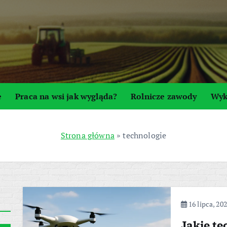
e
Praca na wsi jak wygląda?
Rolnicze zawody
Wyk
Strona główna
»
technologie
16 lipca, 20
Jakie te