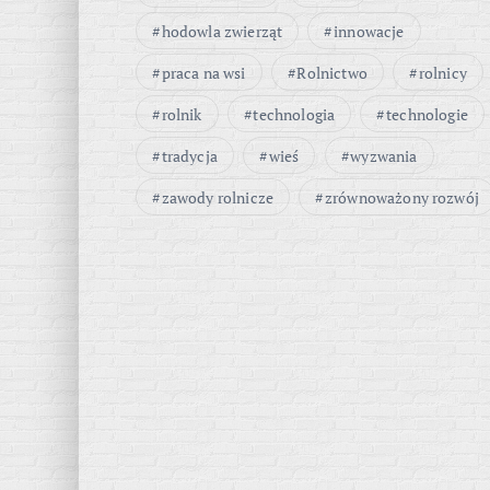
hodowla zwierząt
innowacje
praca na wsi
Rolnictwo
rolnicy
rolnik
technologia
technologie
tradycja
wieś
wyzwania
zawody rolnicze
zrównoważony rozwój