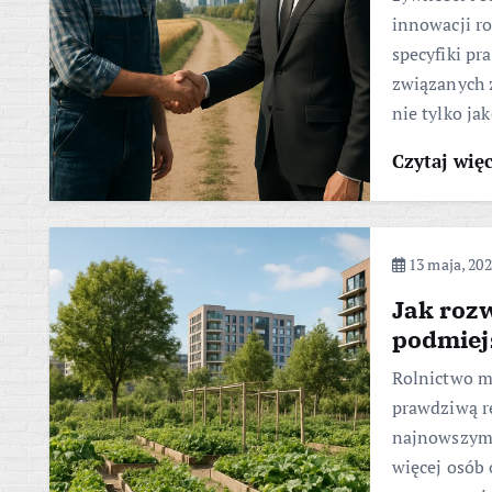
innowacji ro
specyfiki pr
związanych 
nie tylko ja
Czytaj wię
13 maja, 20
Jak rozw
podmiej
Rolnictwo mi
prawdziwą re
najnowszymi
więcej osób 