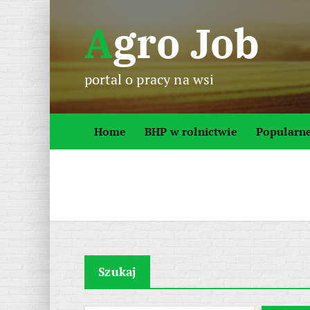
S
Agro Job
k
i
p
portal o pracy na wsi
t
o
c
Home
BHP w rolnictwie
Popularn
o
n
t
e
n
t
Szukaj