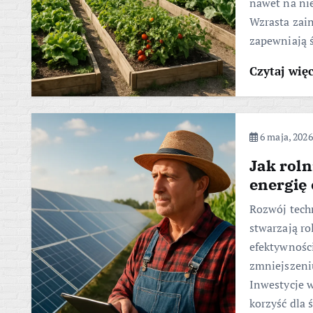
nawet na nie
Wzrasta zai
zapewniają 
Czytaj wię
6 maja, 2026
Jak rol
energię
Rozwój tech
stwarzają r
efektywnośc
zmniejszeniu
Inwestycje w
korzyść dla 