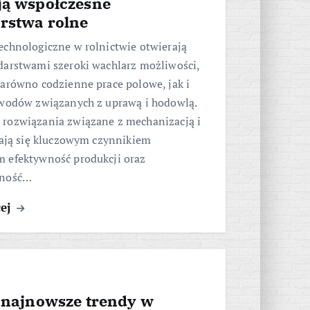
ją współczesne
rstwa rolne
echnologiczne w rolnictwie otwierają
darstwami szeroki wachlarz możliwości,
arówno codzienne prace polowe, jak i
awodów związanych z uprawą i hodowlą.
rozwiązania związane z mechanizacją i
tają się kluczowym czynnikiem
 efektywność produkcji oraz
jność…
cej
ą najnowsze trendy w