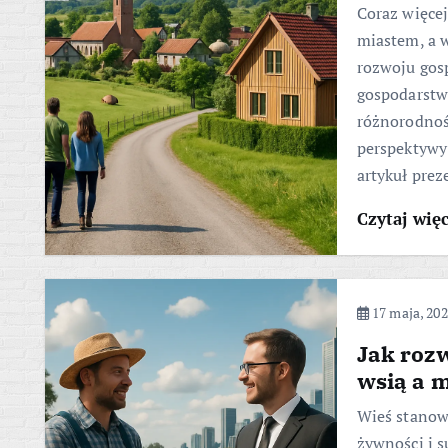
Coraz więcej
miastem, a 
rozwoju gosp
gospodarstw
różnorodnoś
perspektywy
artykuł pre
Czytaj wię
17 maja, 20
Jak roz
wsią a 
Wieś stanow
żywności i s