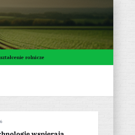
ształcenie rolnicze
26
chnologie wspierają