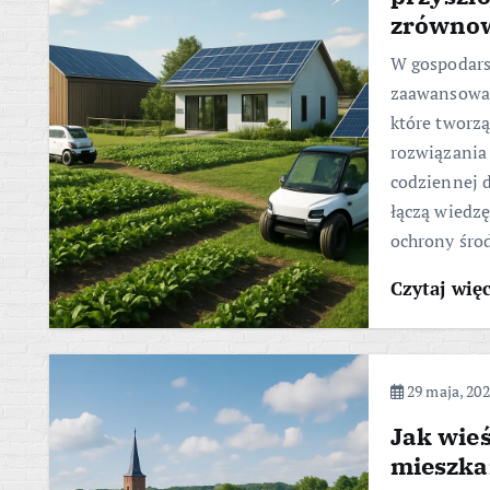
zrównow
W gospodarst
zaawansowan
które tworz
rozwiązania
codziennej d
łączą wiedzę
ochrony śro
Czytaj wię
29 maja, 20
Jak wie
mieszka