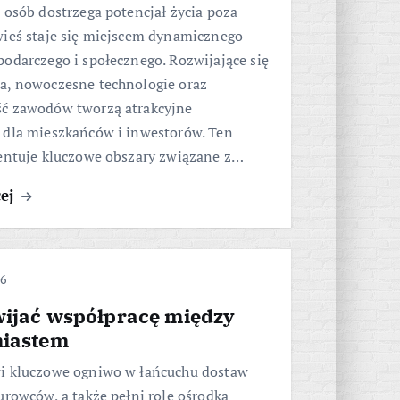
 osób dostrzega potencjał życia poza
wieś staje się miejscem dynamicznego
odarczego i społecznego. Rozwijające się
a, nowoczesne technologie oraz
ć zawodów tworzą atrakcyjne
 dla mieszkańców i inwestorów. Ten
zentuje kluczowe obszary związane z…
cej
26
wijać współpracę między
miastem
i kluczowe ogniwo w łańcuchu dostaw
urowców, a także pełni rolę ośrodka