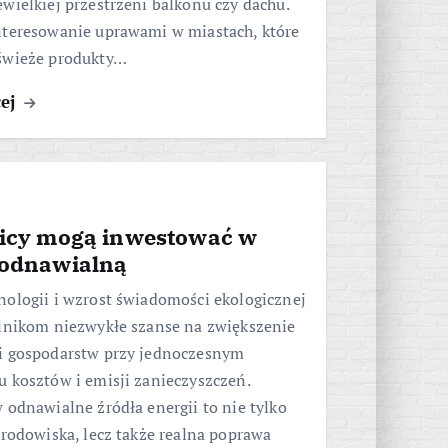
wielkiej przestrzeni balkonu czy dachu.
nteresowanie uprawami w miastach, które
świeże produkty…
cej
nicy mogą inwestować w
 odnawialną
nologii i wzrost świadomości ekologicznej
olnikom niezwykłe szanse na zwiększenie
i gospodarstw przy jednoczesnym
 kosztów i emisji zanieczyszczeń.
 odnawialne źródła energii to nie tylko
środowiska, lecz także realna poprawa