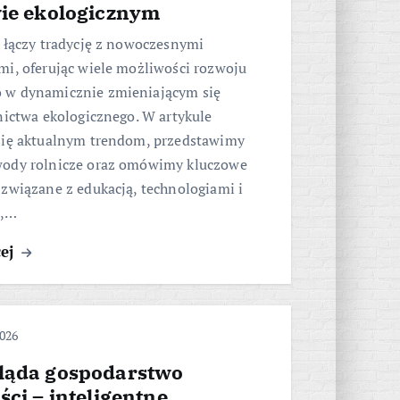
wie ekologicznym
 łączy tradycję z nowoczesnymi
mi, oferując wiele możliwości rozwoju
w dynamicznie zmieniającym się
nictwa ekologicznego. W artykule
się aktualnym trendom, przedstawimy
ody rolnicze oraz omówimy kluczowe
związane z edukacją, technologiami i
i,…
cej
2026
ląda gospodarstwo
ści – inteligentne,