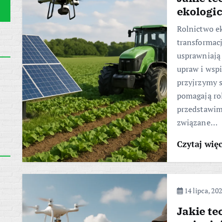
ekologi
Rolnictwo e
transformac
usprawniają 
upraw i wsp
przyjrzymy 
pomagają rol
przedstawim
związane…
Czytaj wię
14 lipca, 20
Jakie te