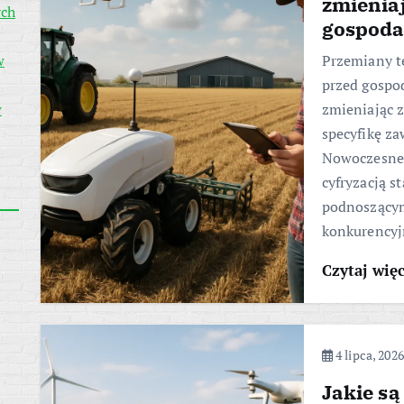
zmienia
ych
gospoda
w
Przemiany t
przed gospo
w
zmieniając z
specyfikę z
Nowoczesne 
cyfryzacją s
podnoszącym
konkurency
Czytaj wię
4 lipca, 2026
Jakie s