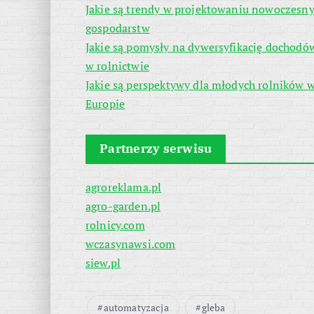
Jakie są trendy w projektowaniu nowoczesn
gospodarstw
Jakie są pomysły na dywersyfikację dochodó
w rolnictwie
Jakie są perspektywy dla młodych rolników 
Europie
Partnerzy serwisu
agroreklama.pl
agro-garden.pl
rolnicy.com
wczasynawsi.com
siew.pl
automatyzacja
gleba