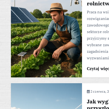
rolnict
Praca na wsi
rozwiązania
zawodowego 
sektorze rol
przyjrzymy 
wybrane zaw
zagadnienia 
wyzwaniam
Czytaj wię
2 czerwca, 
Jak wyg
przyszło