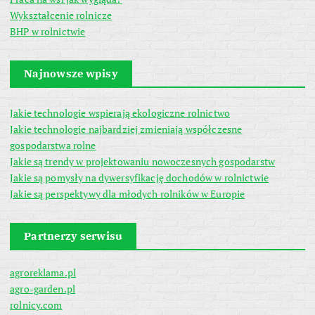
Wykształcenie rolnicze
BHP w rolnictwie
Najnowsze wpisy
Jakie technologie wspierają ekologiczne rolnictwo
Jakie technologie najbardziej zmieniają współczesne
gospodarstwa rolne
Jakie są trendy w projektowaniu nowoczesnych gospodarstw
Jakie są pomysły na dywersyfikację dochodów w rolnictwie
Jakie są perspektywy dla młodych rolników w Europie
Partnerzy serwisu
agroreklama.pl
agro-garden.pl
rolnicy.com