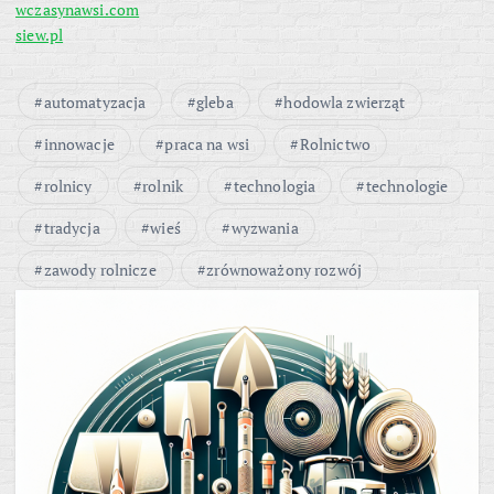
wczasynawsi.com
siew.pl
automatyzacja
gleba
hodowla zwierząt
innowacje
praca na wsi
Rolnictwo
rolnicy
rolnik
technologia
technologie
tradycja
wieś
wyzwania
zawody rolnicze
zrównoważony rozwój