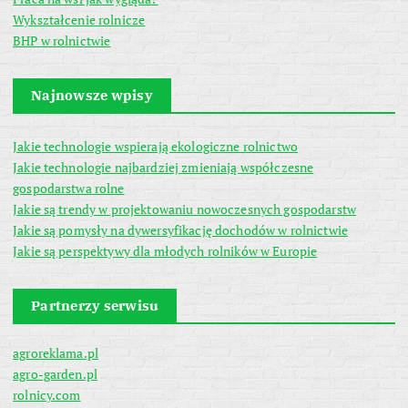
Wykształcenie rolnicze
BHP w rolnictwie
Najnowsze wpisy
Jakie technologie wspierają ekologiczne rolnictwo
Jakie technologie najbardziej zmieniają współczesne
gospodarstwa rolne
Jakie są trendy w projektowaniu nowoczesnych gospodarstw
Jakie są pomysły na dywersyfikację dochodów w rolnictwie
Jakie są perspektywy dla młodych rolników w Europie
Partnerzy serwisu
agroreklama.pl
agro-garden.pl
rolnicy.com