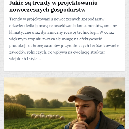
Jakie są trendy w projektowaniu
nowoczesnych gospodarstw
Trendy w projektowaniu nowoczesnych gospodarstw
odzwierciedlają rosnące oczekiwania konsumentów, zmiany
klimatyczne oraz dynamiczny rozwój technologii. W coraz
większym stopniu zwraca się uwagę na efektywność
produkcji, ochronę zasobów przyrodniczych i zróżnicowanie
zawodów rolniczych, co wpływa na ewolucję struktur
wiejskich i style…