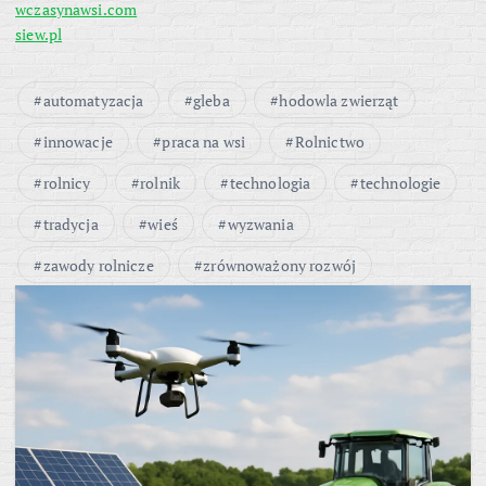
wczasynawsi.com
siew.pl
automatyzacja
gleba
hodowla zwierząt
innowacje
praca na wsi
Rolnictwo
rolnicy
rolnik
technologia
technologie
tradycja
wieś
wyzwania
zawody rolnicze
zrównoważony rozwój