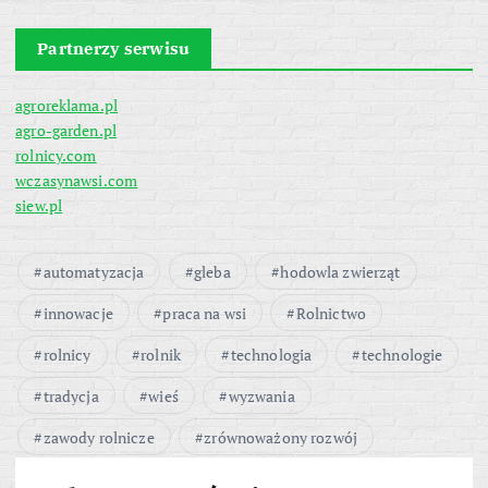
Partnerzy serwisu
agroreklama.pl
agro-garden.pl
rolnicy.com
wczasynawsi.com
siew.pl
automatyzacja
gleba
hodowla zwierząt
innowacje
praca na wsi
Rolnictwo
rolnicy
rolnik
technologia
technologie
tradycja
wieś
wyzwania
zawody rolnicze
zrównoważony rozwój