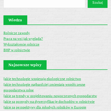
Szukaj
Wiedza
Rolnicze zawody
Praca na wsi jak wygląda?
Wykształcenie rolnicze
BHP w rolnictwie
Najnowsze wpisy
Jakie technologie wspierają ekologiczne rolnictwo
Jakie technologie najbardziej zmieniają współczesne
gospodarstwa rolne
Jakie są trendy w projektowaniu nowoczesnych gospodarstw
Jakie są pomysły na dywersyfikację dochodów w rolnictwie
Jakie są perspektywy dla młodych rolników w Europie