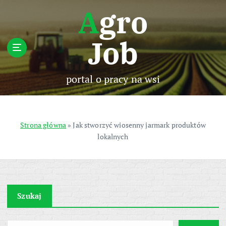
S
Agro
k
i
Job
p
t
o
c
portal o pracy na wsi
o
n
t
e
Strona główna
»
Jak stworzyć wiosenny jarmark produktów
n
lokalnych
t
Szukaj