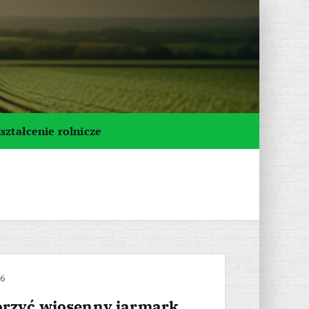
ształcenie rolnicze
26
orzyć wiosenny jarmark