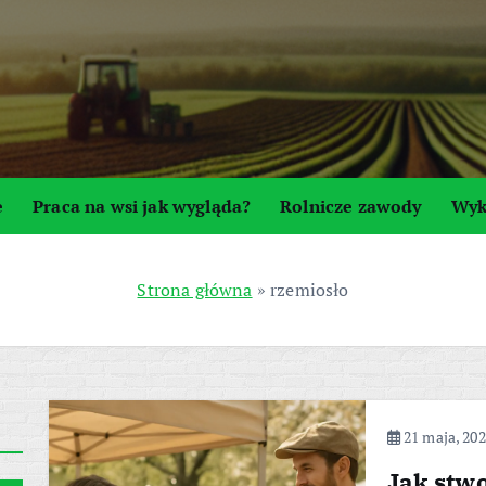
e
Praca na wsi jak wygląda?
Rolnicze zawody
Wyk
Strona główna
»
rzemiosło
21 maja, 20
Jak stw