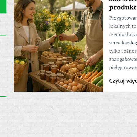
produkt
Przygotowan
lokalnych to
rzemiosło z
sercu każdeg
tylko różno
zaangażowan
pielęgnowan
Czytaj wię