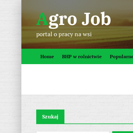
S
Agro Job
k
i
p
portal o pracy na wsi
t
o
c
Home
BHP w rolnictwie
Popularn
o
n
t
e
n
t
Szukaj