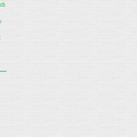
ych
w
w