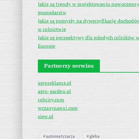
Jakie są trendy w projektowaniu nowoczesn
gospodarstw
Jakie są pomysły na dywersyfikację dochodó
w rolnictwie
Jakie są perspektywy dla młodych rolników 
Europie
Partnerzy serwisu
agroreklama.pl
agro-garden.pl
rolnicy.com
wczasynawsi.com
siew.pl
automatyzacja
gleba