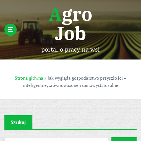
S
Agro
k
i
Job
p
t
o
c
portal o pracy na wsi
o
n
t
e
Strona główna
»
Jak wygląda gospodarstwo przyszłości –
n
inteligentne, zrównoważone i samowystarczalne
t
Szukaj