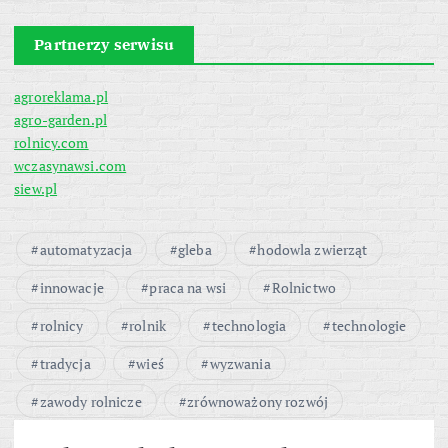
Partnerzy serwisu
agroreklama.pl
agro-garden.pl
rolnicy.com
wczasynawsi.com
siew.pl
automatyzacja
gleba
hodowla zwierząt
innowacje
praca na wsi
Rolnictwo
rolnicy
rolnik
technologia
technologie
tradycja
wieś
wyzwania
zawody rolnicze
zrównoważony rozwój