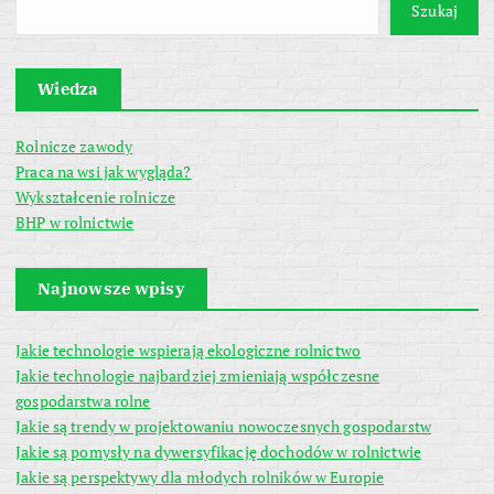
Szukaj
Wiedza
Rolnicze zawody
Praca na wsi jak wygląda?
Wykształcenie rolnicze
BHP w rolnictwie
Najnowsze wpisy
Jakie technologie wspierają ekologiczne rolnictwo
Jakie technologie najbardziej zmieniają współczesne
gospodarstwa rolne
Jakie są trendy w projektowaniu nowoczesnych gospodarstw
Jakie są pomysły na dywersyfikację dochodów w rolnictwie
Jakie są perspektywy dla młodych rolników w Europie