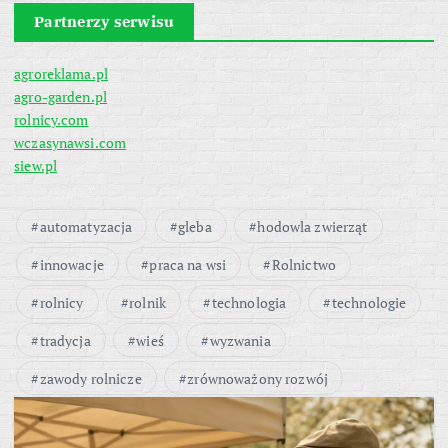
Partnerzy serwisu
agroreklama.pl
agro-garden.pl
rolnicy.com
wczasynawsi.com
siew.pl
automatyzacja
gleba
hodowla zwierząt
innowacje
praca na wsi
Rolnictwo
rolnicy
rolnik
technologia
technologie
tradycja
wieś
wyzwania
zawody rolnicze
zrównoważony rozwój