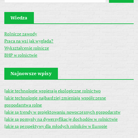
Wiedza
Rolnicze zawody
Praca na wsi jak wygląda?
Wykształcenie rolnicze
BHP w rolnictwie
Najnowsze wpisy
Jakie technologie wspierają ekologiczne rolnictwo
Jakie technologie najbardziej zmieniają współczesne
gospodarstwa rolne
Jakie są trendy w projektowaniu nowoczesnych gospodarstw
Jakie są pomysły na dywersyfikację dochodów w rolnictwie
Jakie są perspektywy dla młodych rolników w Europie