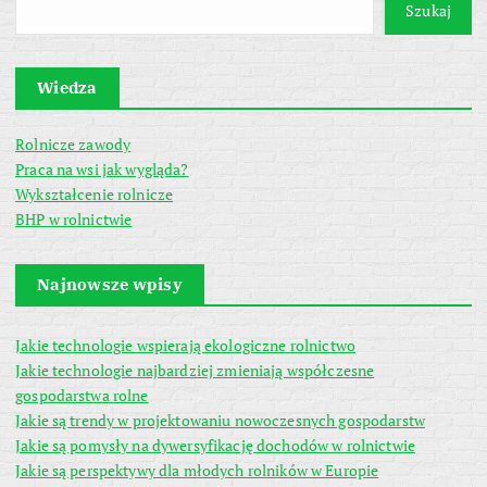
Szukaj
Wiedza
Rolnicze zawody
Praca na wsi jak wygląda?
Wykształcenie rolnicze
BHP w rolnictwie
Najnowsze wpisy
Jakie technologie wspierają ekologiczne rolnictwo
Jakie technologie najbardziej zmieniają współczesne
gospodarstwa rolne
Jakie są trendy w projektowaniu nowoczesnych gospodarstw
Jakie są pomysły na dywersyfikację dochodów w rolnictwie
Jakie są perspektywy dla młodych rolników w Europie