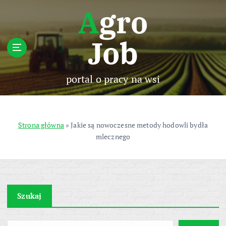
S
Agro
k
i
Job
p
t
o
c
portal o pracy na wsi
o
n
t
e
Strona główna
»
Jakie są nowoczesne metody hodowli bydła
n
mlecznego
t
Szukaj