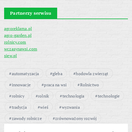
Partnerzy serwisu
agroreklama.pl
agro-garden.pl
rolnicy.com
wczasynawsi.com
siew.pl
automatyzacja
gleba
hodowla zwierząt
innowacje
praca na wsi
Rolnictwo
rolnicy
rolnik
technologia
technologie
tradycja
wieś
wyzwania
zawody rolnicze
zrównoważony rozwój