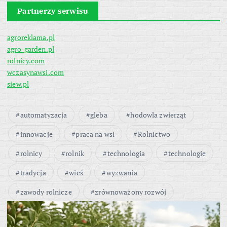
Partnerzy serwisu
agroreklama.pl
agro-garden.pl
rolnicy.com
wczasynawsi.com
siew.pl
automatyzacja
gleba
hodowla zwierząt
innowacje
praca na wsi
Rolnictwo
rolnicy
rolnik
technologia
technologie
tradycja
wieś
wyzwania
zawody rolnicze
zrównoważony rozwój