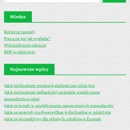
Wiedza
Rolnicze zawody
Praca na wsi jak wygląda?
Wykształcenie rolnicze
BHP w rolnictwie
Najnowsze wpisy
Jakie technologie wspierają ekologiczne rolnictwo
Jakie technologie najbardziej zmieniają współczesne
gospodarstwa rolne
Jakie są trendy w projektowaniu nowoczesnych gospodarstw
Jakie są pomysły na dywersyfikację dochodów w rolnictwie
Jakie są perspektywy dla młodych rolników w Europie