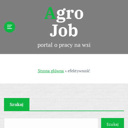
S
Agro
k
i
Job
p
t
o
c
portal o pracy na wsi
o
n
t
e
Strona główna
»
efektywność
n
t
Szukaj
Szukaj