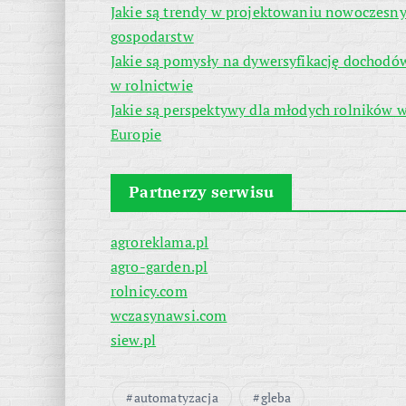
Jakie są trendy w projektowaniu nowoczesn
gospodarstw
Jakie są pomysły na dywersyfikację dochodó
w rolnictwie
Jakie są perspektywy dla młodych rolników 
Europie
Partnerzy serwisu
agroreklama.pl
agro-garden.pl
rolnicy.com
wczasynawsi.com
siew.pl
automatyzacja
gleba