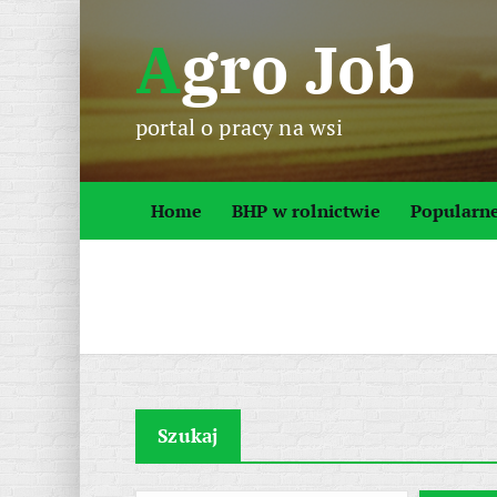
S
Agro Job
k
i
p
portal o pracy na wsi
t
o
c
Home
BHP w rolnictwie
Popularn
o
n
t
e
n
t
Szukaj