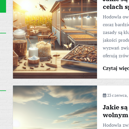
celach 
Hodowla owa
coraz bardzi
zasady są k
jakości prod
wyzwań zwią
oferują zró
Czytaj wię
23 czerwca,
Jakie są
wolnym
Hodowla zwi