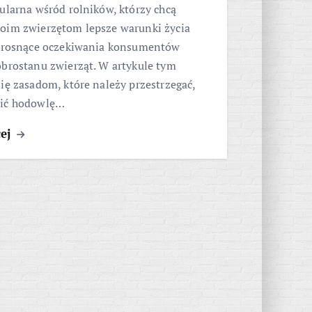
ularna wśród rolników, którzy chcą
oim zwierzętom lepsze warunki życia
ć rosnące oczekiwania konsumentów
obrostanu zwierząt. W artykule tym
ię zasadom, które należy przestrzegać,
zić hodowlę…
cej