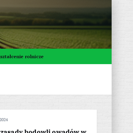
ształcenie rolnicze
 2024
ą zasady hodowli owadów w