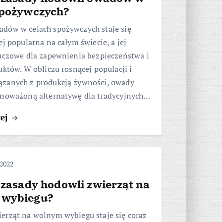
spożywczych?
dów w celach spożywczych staje się
ej popularna na całym świecie, a jej
luczowe dla zapewnienia bezpieczeństwa i
uktów. W obliczu rosnącej populacji i
zanych z produkcją żywności, owady
wnoważoną alternatywę dla tradycyjnych…
cej
 2022
 zasady hodowli zwierząt na
 wybiegu?
erząt na wolnym wybiegu staje się coraz