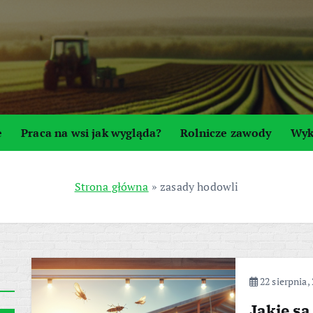
e
Praca na wsi jak wygląda?
Rolnicze zawody
Wyk
Strona główna
»
zasady hodowli
22 sierpnia,
Jakie s