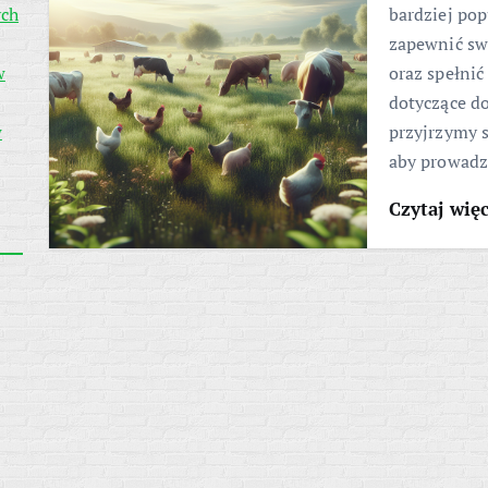
ych
bardziej pop
zapewnić sw
w
oraz spełni
dotyczące d
w
przyjrzymy s
aby prowad
Czytaj wię