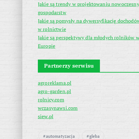
Jakie są trendy w projektowaniu nowoczesn
gospodarstw
Jakie są pomysły na dywersyfikację dochodó
w rolnictwie
Jakie są perspektywy dla młodych rolników 
Europie
Partnerzy serwisu
agroreklama.pl
agro-garden.pl
rolnicy.com
wczasynawsi.com
siew.pl
automatyzacja
gleba