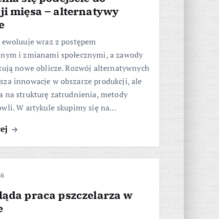
ji mięsa – alternatywy
e
i ewoluuje wraz z postępem
znym i zmianami społecznymi, a zawody
kują nowe oblicze. Rozwój alternatywnych
sza innowacje w obszarze produkcji, ale
a na strukturę zatrudnienia, metody
owli. W artykule skupimy się na…
cej
26
ląda praca pszczelarza w
e