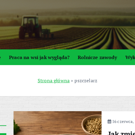
e
Praca na wsi jak wygląda?
Rolnicze zawody
Wyk
Strona główna
»
pszczelarz
16 czerwca,
Jak zmie