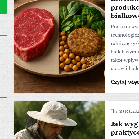
produkc
białkow
Praca na ws
technologic
rolnicze zys
białek wymu
także wpływ
upraw i hod
Czytaj wię
7 marca, 20
Jak wyg
praktyc