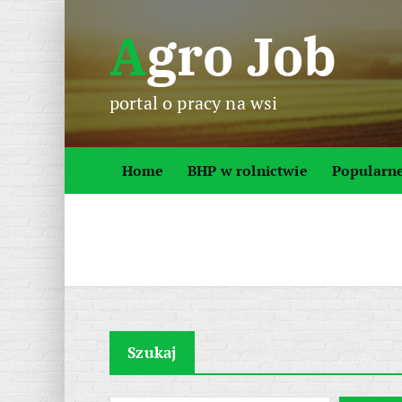
S
Agro Job
k
i
p
portal o pracy na wsi
t
o
c
Home
BHP w rolnictwie
Popularn
o
n
t
e
n
t
Szukaj