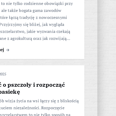
 to nie tylko codzienne obowiązki przy
i, ale także bogata gama zawodów
które łączą tradycję z nowoczesnymi
Przyjrzyjmy się bliżej, jak wygląda
szczelarstwo, jakie wyzwania czekają
ne z agrokulturą oraz jak rozwijają…
cej
2025
 o pszczoły i rozpocząć
pasiekę
ób wizja życia na wsi łączy się z bliskością
zuciem niezależności. Rozpoczęcie
szczelarstwem to nie tylko sposób na