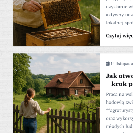
uzyskanie w
aktywny udz
lokalnej spo
Czytaj wię
14 listopada
Jak otw
– krok 
Praca na wsi
hodowlą zwie
**agroturyst
oraz wykorz
młodych ludz