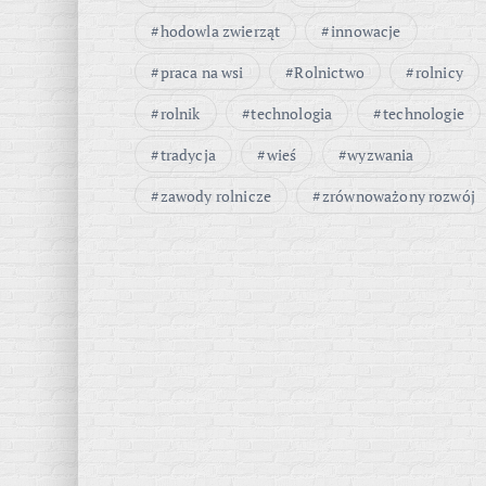
hodowla zwierząt
innowacje
praca na wsi
Rolnictwo
rolnicy
rolnik
technologia
technologie
tradycja
wieś
wyzwania
zawody rolnicze
zrównoważony rozwój