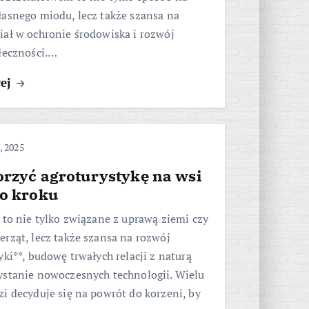
łasnego miodu, lecz także szansa na
iał w ochronie środowiska i rozwój
łeczności.…
cej
, 2025
orzyć agroturystykę na wsi
po kroku
 to nie tylko związane z uprawą ziemi czy
rząt, lecz także szansa na rozwój
yki**, budowę trwałych relacji z naturą
ystanie nowoczesnych technologii. Wielu
i decyduje się na powrót do korzeni, by