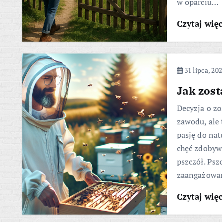
w oparciu…
Czytaj wię
31 lipca, 20
Jak zos
Decyzja o zo
zawodu, ale 
pasję do nat
chęć zdobyw
pszczół. Psz
zaangażowani
Czytaj wię