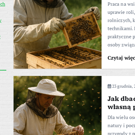
ych
Praca na wsi
uprawie rol
w
rolniczych, 
technikami. 
w
praktyczne p
osoby związa
Czytaj wię
23 grudnia, 
Jak dbać
własną 
Dla wielu os
natury i poc
przygody z p