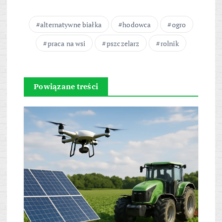
alternatywne białka
hodowca
ogro
praca na wsi
pszczelarz
rolnik
Powiązane treści