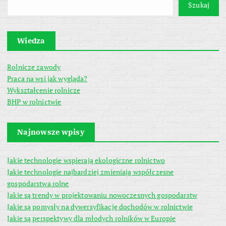
Szukaj
Wiedza
Rolnicze zawody
Praca na wsi jak wygląda?
Wykształcenie rolnicze
BHP w rolnictwie
Najnowsze wpisy
Jakie technologie wspierają ekologiczne rolnictwo
Jakie technologie najbardziej zmieniają współczesne
gospodarstwa rolne
Jakie są trendy w projektowaniu nowoczesnych gospodarstw
Jakie są pomysły na dywersyfikację dochodów w rolnictwie
Jakie są perspektywy dla młodych rolników w Europie