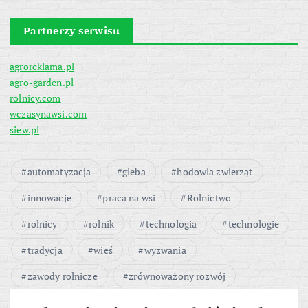
Partnerzy serwisu
agroreklama.pl
agro-garden.pl
rolnicy.com
wczasynawsi.com
siew.pl
automatyzacja
gleba
hodowla zwierząt
innowacje
praca na wsi
Rolnictwo
rolnicy
rolnik
technologia
technologie
tradycja
wieś
wyzwania
zawody rolnicze
zrównoważony rozwój