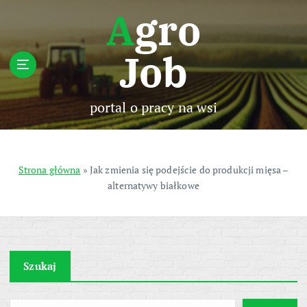
S
Agro
k
i
Job
p
t
o
c
portal o pracy na wsi
o
n
t
e
Strona główna
»
Jak zmienia się podejście do produkcji mięsa –
n
alternatywy białkowe
t
Szukaj