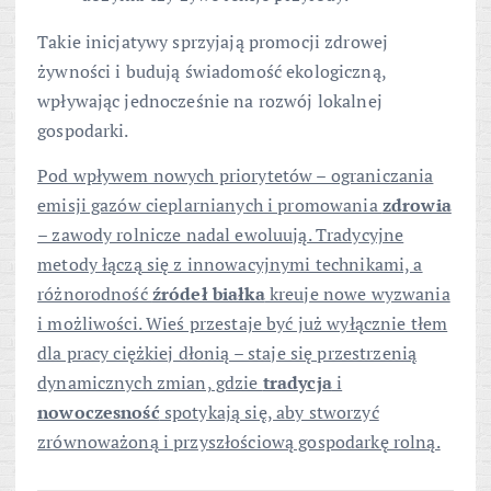
Takie inicjatywy sprzyjają promocji zdrowej
żywności i budują świadomość ekologiczną,
wpływając jednocześnie na rozwój lokalnej
gospodarki.
Pod wpływem nowych priorytetów – ograniczania
emisji gazów cieplarnianych i promowania
zdrowia
– zawody rolnicze nadal ewoluują. Tradycyjne
metody łączą się z innowacyjnymi technikami, a
różnorodność
źródeł białka
kreuje nowe wyzwania
i możliwości. Wieś przestaje być już wyłącznie tłem
dla pracy ciężkiej dłonią – staje się przestrzenią
dynamicznych zmian, gdzie
tradycja
i
nowoczesność
spotykają się, aby stworzyć
zrównoważoną i przyszłościową gospodarkę rolną.