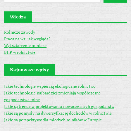
Wiedza
Rolnicze zawody
Praca na wsi jak wygląda?
Wykształcenie rolnicze
BHP w rolnictwie
Najnowsze wpisy
Jakie technologie wspierają ekologiczne rolnictwo
Jakie technologie najbardziej zmieniają współczesne
gospodarstwa rolne
Jakie są trendy w projektowaniu nowoczesnych gospodarstw
Jakie są pomysły na dywersyfikację dochodów w rolnictwie
Jakie są perspektywy dla młodych rolników w Europie