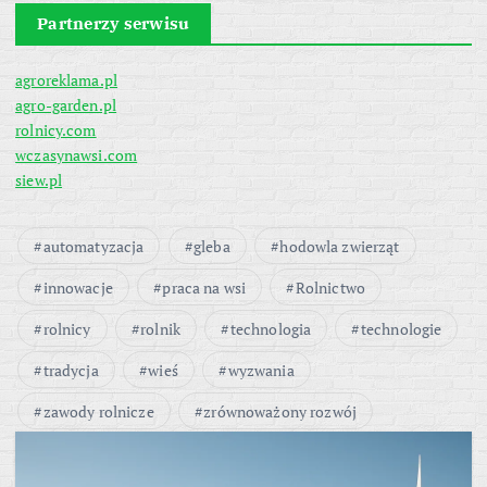
Partnerzy serwisu
agroreklama.pl
agro-garden.pl
rolnicy.com
wczasynawsi.com
siew.pl
automatyzacja
gleba
hodowla zwierząt
innowacje
praca na wsi
Rolnictwo
rolnicy
rolnik
technologia
technologie
tradycja
wieś
wyzwania
zawody rolnicze
zrównoważony rozwój