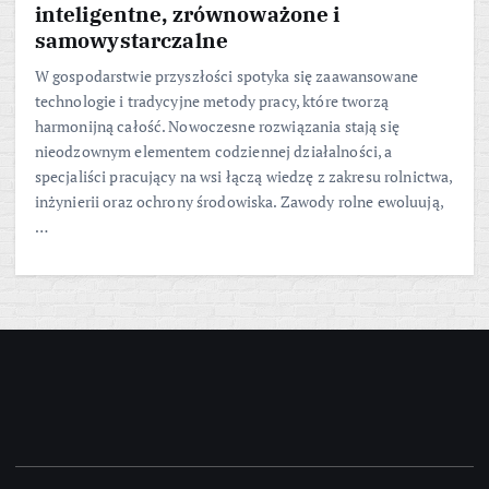
inteligentne, zrównoważone i
samowystarczalne
W gospodarstwie przyszłości spotyka się zaawansowane
technologie i tradycyjne metody pracy, które tworzą
harmonijną całość. Nowoczesne rozwiązania stają się
nieodzownym elementem codziennej działalności, a
specjaliści pracujący na wsi łączą wiedzę z zakresu rolnictwa,
inżynierii oraz ochrony środowiska. Zawody rolne ewoluują,
…