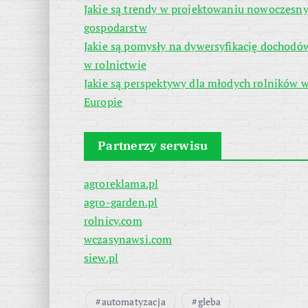
Jakie są trendy w projektowaniu nowoczesn
gospodarstw
Jakie są pomysły na dywersyfikację dochodó
w rolnictwie
Jakie są perspektywy dla młodych rolników 
Europie
Partnerzy serwisu
agroreklama.pl
agro-garden.pl
rolnicy.com
wczasynawsi.com
siew.pl
automatyzacja
gleba