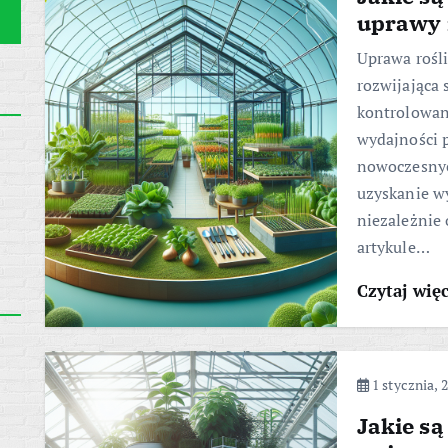
uprawy 
Uprawa rośl
rozwijająca 
kontrolowan
wydajności p
nowoczesnych
uzyskanie wy
niezależnie
artykule…
Czytaj wię
1 stycznia, 
Jakie są