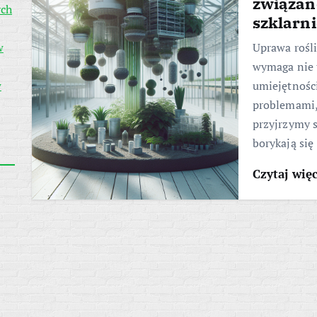
związan
ych
szklarn
w
Uprawa rośli
wymaga nie t
w
umiejętnośc
problemami,
przyjrzymy 
borykają się
Czytaj wię