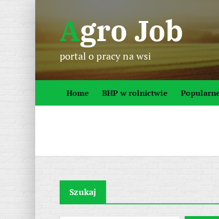
S
Agro Job
k
i
p
portal o pracy na wsi
t
o
c
Home
BHP w rolnictwie
Popularn
o
n
t
e
n
t
Szukaj