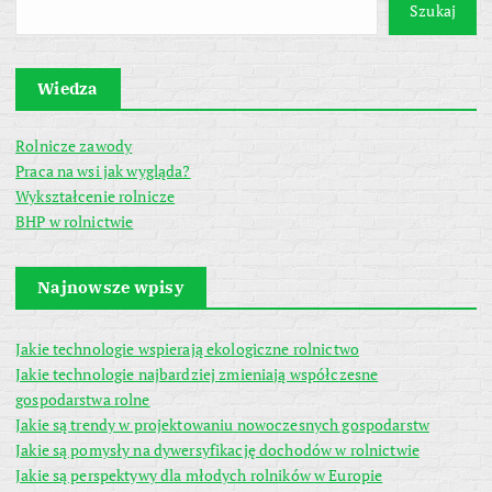
Szukaj
Wiedza
Rolnicze zawody
Praca na wsi jak wygląda?
Wykształcenie rolnicze
BHP w rolnictwie
Najnowsze wpisy
Jakie technologie wspierają ekologiczne rolnictwo
Jakie technologie najbardziej zmieniają współczesne
gospodarstwa rolne
Jakie są trendy w projektowaniu nowoczesnych gospodarstw
Jakie są pomysły na dywersyfikację dochodów w rolnictwie
Jakie są perspektywy dla młodych rolników w Europie