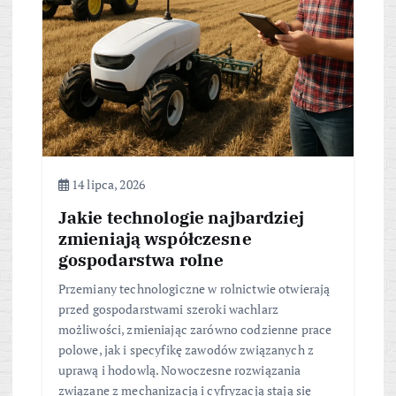
14 lipca, 2026
Jakie technologie najbardziej
zmieniają współczesne
gospodarstwa rolne
Przemiany technologiczne w rolnictwie otwierają
przed gospodarstwami szeroki wachlarz
możliwości, zmieniając zarówno codzienne prace
polowe, jak i specyfikę zawodów związanych z
uprawą i hodowlą. Nowoczesne rozwiązania
związane z mechanizacją i cyfryzacją stają się