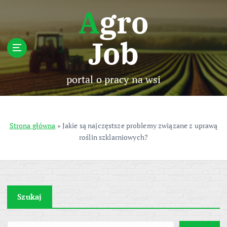
S
Agro
k
i
Job
p
t
o
c
portal o pracy na wsi
o
n
t
e
Strona główna
»
Jakie są najczęstsze problemy związane z uprawą
n
roślin szklarniowych?
t
Szukaj