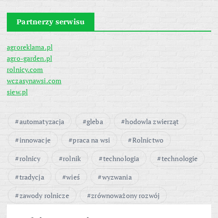
Partnerzy serwisu
agroreklama.pl
agro-garden.pl
rolnicy.com
wczasynawsi.com
siew.pl
automatyzacja
gleba
hodowla zwierząt
innowacje
praca na wsi
Rolnictwo
rolnicy
rolnik
technologia
technologie
tradycja
wieś
wyzwania
zawody rolnicze
zrównoważony rozwój