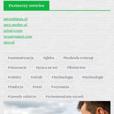
Partnerzy serwisu
agroreklama.pl
agro-garden.pl
rolnicy.com
wczasynawsi.com
siew.pl
automatyzacja
gleba
hodowla zwierząt
innowacje
praca na wsi
Rolnictwo
rolnicy
rolnik
technologia
technologie
tradycja
wieś
wyzwania
zawody rolnicze
zrównoważony rozwój