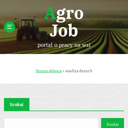
S
Agro
k
i
Job
p
t
o
c
portal o pracy na wsi
o
n
t
e
Strona główna
»
analiza danych
n
t
Szukaj
Szukaj