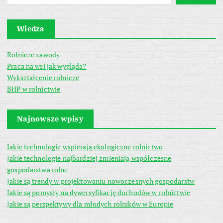
Wiedza
Rolnicze zawody
Praca na wsi jak wygląda?
Wykształcenie rolnicze
BHP w rolnictwie
Najnowsze wpisy
Jakie technologie wspierają ekologiczne rolnictwo
Jakie technologie najbardziej zmieniają współczesne
gospodarstwa rolne
Jakie są trendy w projektowaniu nowoczesnych gospodarstw
Jakie są pomysły na dywersyfikację dochodów w rolnictwie
Jakie są perspektywy dla młodych rolników w Europie