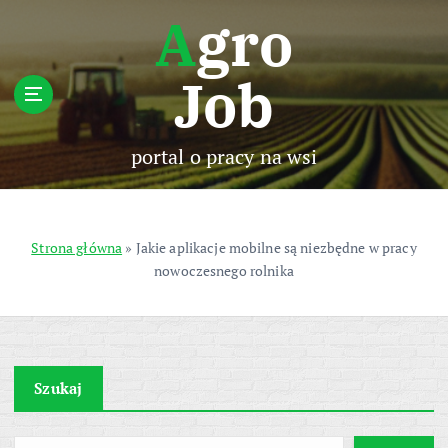
S
Agro
k
i
Job
p
t
o
c
portal o pracy na wsi
o
n
t
e
Strona główna
»
Jakie aplikacje mobilne są niezbędne w pracy
n
nowoczesnego rolnika
t
Szukaj