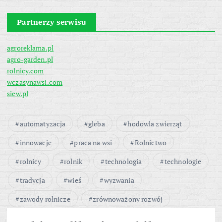
Partnerzy serwisu
agroreklama.pl
agro-garden.pl
rolnicy.com
wczasynawsi.com
siew.pl
automatyzacja
gleba
hodowla zwierząt
innowacje
praca na wsi
Rolnictwo
rolnicy
rolnik
technologia
technologie
tradycja
wieś
wyzwania
zawody rolnicze
zrównoważony rozwój