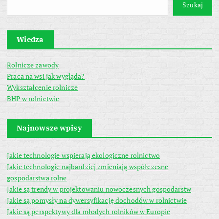
Szukaj
Wiedza
Rolnicze zawody
Praca na wsi jak wygląda?
Wykształcenie rolnicze
BHP w rolnictwie
Najnowsze wpisy
Jakie technologie wspierają ekologiczne rolnictwo
Jakie technologie najbardziej zmieniają współczesne
gospodarstwa rolne
Jakie są trendy w projektowaniu nowoczesnych gospodarstw
Jakie są pomysły na dywersyfikację dochodów w rolnictwie
Jakie są perspektywy dla młodych rolników w Europie