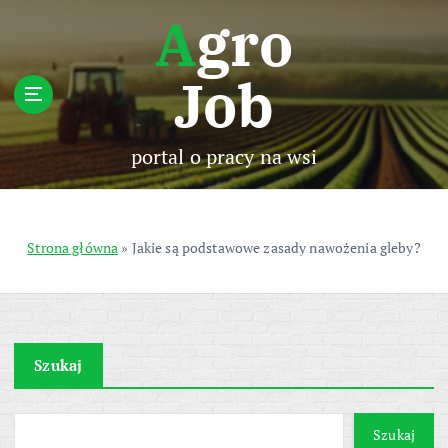
S
Agro
k
i
Job
p
t
o
c
portal o pracy na wsi
o
n
t
e
Strona główna
»
Jakie są podstawowe zasady nawożenia gleby?
n
t
Szukaj
Szukaj