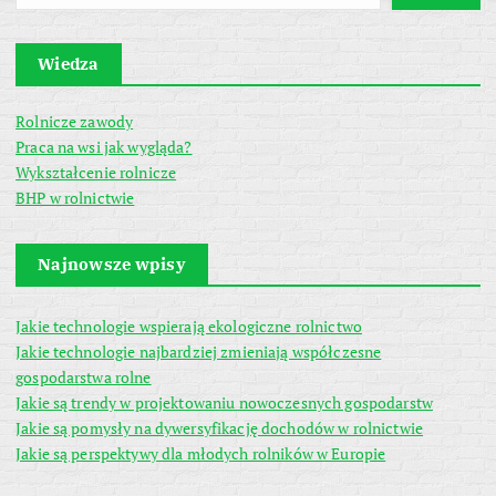
Wiedza
Rolnicze zawody
Praca na wsi jak wygląda?
Wykształcenie rolnicze
BHP w rolnictwie
Najnowsze wpisy
Jakie technologie wspierają ekologiczne rolnictwo
Jakie technologie najbardziej zmieniają współczesne
gospodarstwa rolne
Jakie są trendy w projektowaniu nowoczesnych gospodarstw
Jakie są pomysły na dywersyfikację dochodów w rolnictwie
Jakie są perspektywy dla młodych rolników w Europie