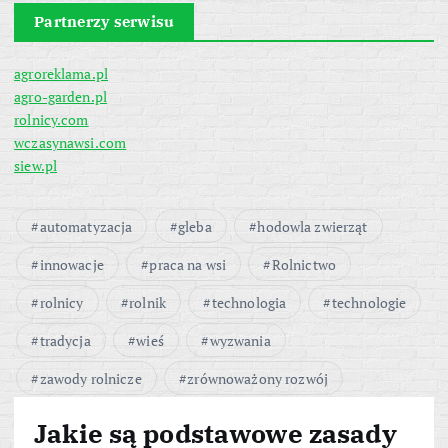
Partnerzy serwisu
agroreklama.pl
agro-garden.pl
rolnicy.com
wczasynawsi.com
siew.pl
automatyzacja
gleba
hodowla zwierząt
innowacje
praca na wsi
Rolnictwo
rolnicy
rolnik
technologia
technologie
tradycja
wieś
wyzwania
zawody rolnicze
zrównoważony rozwój
Jakie są podstawowe zasady