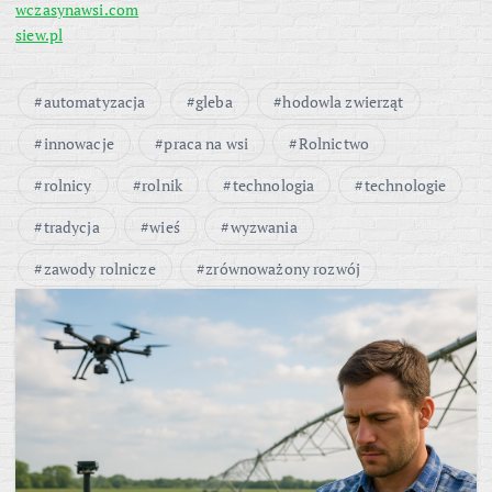
wczasynawsi.com
siew.pl
automatyzacja
gleba
hodowla zwierząt
innowacje
praca na wsi
Rolnictwo
rolnicy
rolnik
technologia
technologie
tradycja
wieś
wyzwania
zawody rolnicze
zrównoważony rozwój