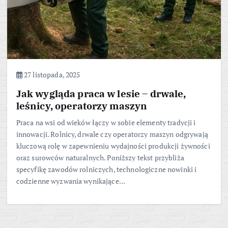
27 listopada, 2025
Jak wygląda praca w lesie – drwale,
leśnicy, operatorzy maszyn
Praca na wsi od wieków łączy w sobie elementy tradycji i
innowacji. Rolnicy, drwale czy operatorzy maszyn odgrywają
kluczową rolę w zapewnieniu wydajności produkcji żywności
oraz surowców naturalnych. Poniższy tekst przybliża
specyfikę zawodów rolniczych, technologiczne nowinki i
codzienne wyzwania wynikające…