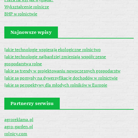
Wykształcenie rolnicze
BHP w rolnictwie
Najnowsze wpisy
Jakie technologie wspierają ekologiczne rolnictwo
Jakie technologie najbardziej zmieniają współczesne
gospodarstwa rolne
Jakie są trendy w projektowaniu nowoczesnych gospodarstw
Jakie są pomysły na dywersyfikację dochodów w rolnictwie
Jakie są perspektywy dla młodych rolników w Europie
Partnerzy serwisu
agroreklama.pl
agro-garden.pl
rolnicy.com