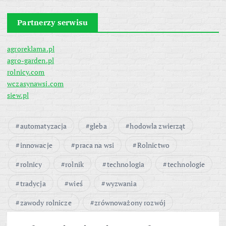
Partnerzy serwisu
agroreklama.pl
agro-garden.pl
rolnicy.com
wczasynawsi.com
siew.pl
automatyzacja
gleba
hodowla zwierząt
innowacje
praca na wsi
Rolnictwo
rolnicy
rolnik
technologia
technologie
tradycja
wieś
wyzwania
zawody rolnicze
zrównoważony rozwój