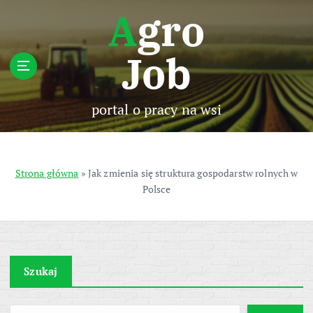
S
Agro
k
i
Job
p
t
o
c
portal o pracy na wsi
o
n
t
e
Strona główna
»
Jak zmienia się struktura gospodarstw rolnych w
n
Polsce
t
Szukaj