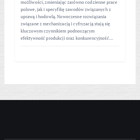
możliwości, zmieniając zarówno codzienne prace
polowe, jak i specyfikę zawodów związanych z
uprawą i hodowlą. Nowoczesne rozwiązania
związane z mechanizacją i cyfryzacją stają się
kluczowym czynnikiem podnoszącym
efektywność produkcji oraz konkurencyjność…