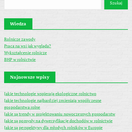
Szukaj
Wiedza
Rolnicze zawody
Praca na wsi jak wygląda?
Wykształcenie rolnicze
BHP w rolnictwie
Najnowsze wpisy
Jakie technologie wspierają ekologiczne rolnictwo
Jakie technologie najbardziej zmieniają współczesne
gospodarstwa rolne
Jakie są trendy w projektowaniu nowoczesnych gospodarstw
Jakie są pomysły na dywersyfikację dochodów w rolnictwie
Jakie są perspektywy dla młodych rolników w Europie