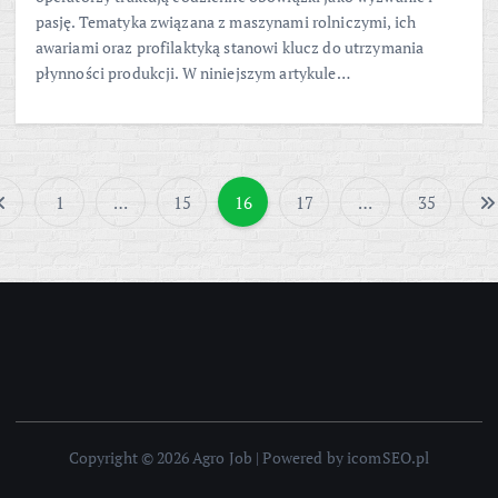
pasję. Tematyka związana z maszynami rolniczymi, ich
awariami oraz profilaktyką stanowi klucz do utrzymania
płynności produkcji. W niniejszym artykule…
1
…
15
16
17
…
35
S
t
r
o
n
Copyright © 2026 Agro Job | Powered by icomSEO.pl