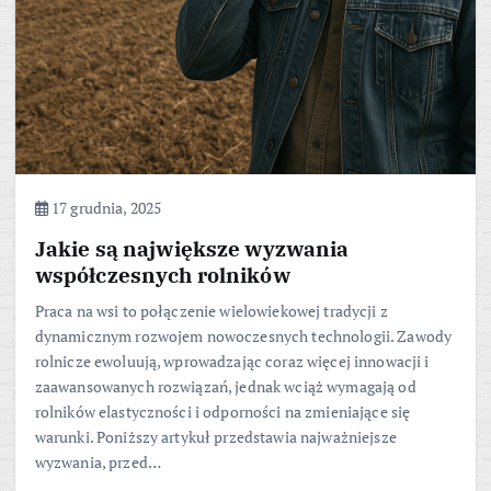
17 grudnia, 2025
Jakie są największe wyzwania
współczesnych rolników
Praca na wsi to połączenie wielowiekowej tradycji z
dynamicznym rozwojem nowoczesnych technologii. Zawody
rolnicze ewoluują, wprowadzając coraz więcej innowacji i
zaawansowanych rozwiązań, jednak wciąż wymagają od
rolników elastyczności i odporności na zmieniające się
warunki. Poniższy artykuł przedstawia najważniejsze
wyzwania, przed…