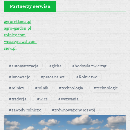
Partnerzy serwisu
agroreklama.pl
agro-garden.pl
rolnicy.com
wczasynawsi.com
siew.pl
automatyzacja
gleba
hodowla zwierząt
innowacje
praca na wsi
Rolnictwo
rolnicy
rolnik
technologia
technologie
tradycja
wieś
wyzwania
zawody rolnicze
zrównoważony rozwój