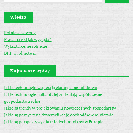
Wiedza
Rolnicze zawody
Praca na wsi jak wygląda?
Wykształcenie rolnicze
BHP w rolnictwie
Najnowsze wpisy
Jakie technologie wspierają ekologiczne rolnictwo
Jakie technologie najbardziej zmieniają współczesne
gospodarstwa rolne
Jakie są trendy w projektowaniu nowoczesnych gospodarstw
Jakie są pomysły na dywersyfikację dochodów w rolnictwie
Jakie są perspektywy dla młodych rolników w Europie