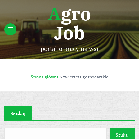
S
Agro
k
i
Job
p
t
o
c
portal o pracy na wsi
o
n
t
e
Strona główna
»
zwierzęta gospodarskie
n
t
Szukaj
Szukaj