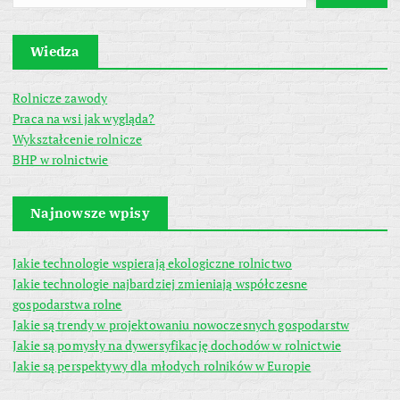
Wiedza
Rolnicze zawody
Praca na wsi jak wygląda?
Wykształcenie rolnicze
BHP w rolnictwie
Najnowsze wpisy
Jakie technologie wspierają ekologiczne rolnictwo
Jakie technologie najbardziej zmieniają współczesne
gospodarstwa rolne
Jakie są trendy w projektowaniu nowoczesnych gospodarstw
Jakie są pomysły na dywersyfikację dochodów w rolnictwie
Jakie są perspektywy dla młodych rolników w Europie