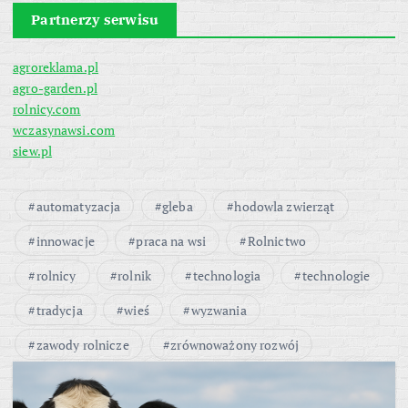
Partnerzy serwisu
agroreklama.pl
agro-garden.pl
rolnicy.com
wczasynawsi.com
siew.pl
automatyzacja
gleba
hodowla zwierząt
innowacje
praca na wsi
Rolnictwo
rolnicy
rolnik
technologia
technologie
tradycja
wieś
wyzwania
zawody rolnicze
zrównoważony rozwój