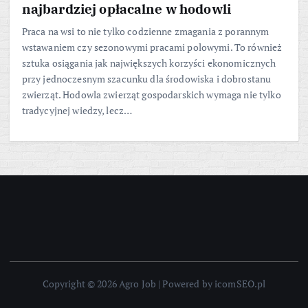
najbardziej opłacalne w hodowli
Praca na wsi to nie tylko codzienne zmagania z porannym
wstawaniem czy sezonowymi pracami polowymi. To również
sztuka osiągania jak największych korzyści ekonomicznych
przy jednoczesnym szacunku dla środowiska i dobrostanu
zwierząt. Hodowla zwierząt gospodarskich wymaga nie tylko
tradycyjnej wiedzy, lecz…
Copyright © 2026 Agro Job | Powered by icomSEO.pl