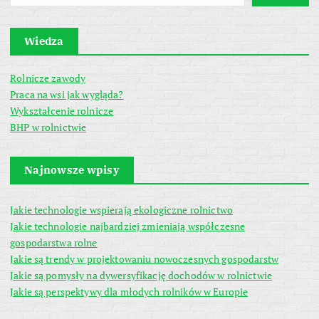
Wiedza
Rolnicze zawody
Praca na wsi jak wygląda?
Wykształcenie rolnicze
BHP w rolnictwie
Najnowsze wpisy
Jakie technologie wspierają ekologiczne rolnictwo
Jakie technologie najbardziej zmieniają współczesne
gospodarstwa rolne
Jakie są trendy w projektowaniu nowoczesnych gospodarstw
Jakie są pomysły na dywersyfikację dochodów w rolnictwie
Jakie są perspektywy dla młodych rolników w Europie