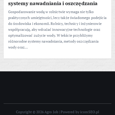
systemy nawadniania i oszczędzania
Gospodarowanie wodą w rolnictwie wymaga nie tylko
praktycznych umiejętności, lecz także świadomego podejścia
do środowiska i ekonomii. Rolnicy, technicy i inżynierowie
współpracują, aby wdrażać innowacyjne technologie oraz
optymalizować zużycie wody. W tekście przybliżymy
różnorodne systemy nawadniania, metody oszczędzania
wody oraz…
Copyright © 2026 Agro Job | Powered by icomSEO.pl