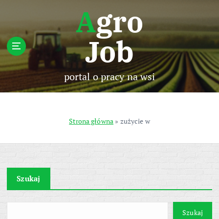
S
Agro
k
i
Job
p
t
o
c
portal o pracy na wsi
o
n
t
e
Strona główna
»
zużycie w
n
t
Szukaj
Szukaj