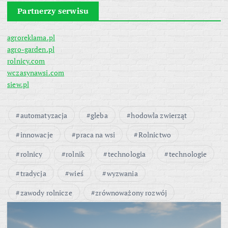
Partnerzy serwisu
agroreklama.pl
agro-garden.pl
rolnicy.com
wczasynawsi.com
siew.pl
automatyzacja
gleba
hodowla zwierząt
innowacje
praca na wsi
Rolnictwo
rolnicy
rolnik
technologia
technologie
tradycja
wieś
wyzwania
zawody rolnicze
zrównoważony rozwój