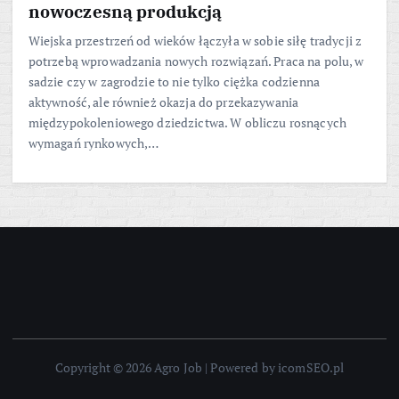
nowoczesną produkcją
Wiejska przestrzeń od wieków łączyła w sobie siłę tradycji z
potrzebą wprowadzania nowych rozwiązań. Praca na polu, w
sadzie czy w zagrodzie to nie tylko ciężka codzienna
aktywność, ale również okazja do przekazywania
międzypokoleniowego dziedzictwa. W obliczu rosnących
wymagań rynkowych,…
Copyright © 2026 Agro Job | Powered by icomSEO.pl