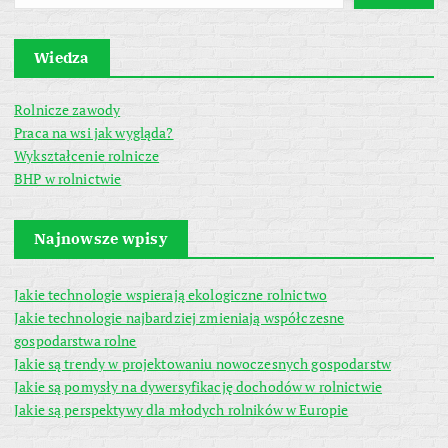
Wiedza
Rolnicze zawody
Praca na wsi jak wygląda?
Wykształcenie rolnicze
BHP w rolnictwie
Najnowsze wpisy
Jakie technologie wspierają ekologiczne rolnictwo
Jakie technologie najbardziej zmieniają współczesne
gospodarstwa rolne
Jakie są trendy w projektowaniu nowoczesnych gospodarstw
Jakie są pomysły na dywersyfikację dochodów w rolnictwie
Jakie są perspektywy dla młodych rolników w Europie