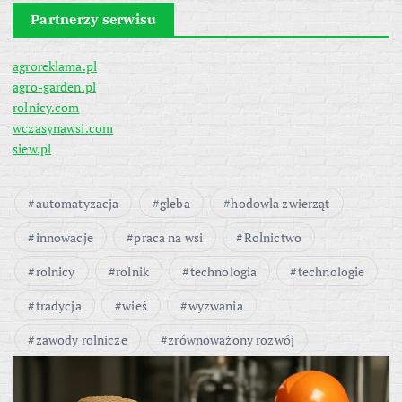
Partnerzy serwisu
agroreklama.pl
agro-garden.pl
rolnicy.com
wczasynawsi.com
siew.pl
automatyzacja
gleba
hodowla zwierząt
innowacje
praca na wsi
Rolnictwo
rolnicy
rolnik
technologia
technologie
tradycja
wieś
wyzwania
zawody rolnicze
zrównoważony rozwój