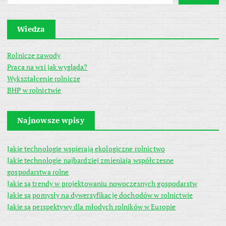
Wiedza
Rolnicze zawody
Praca na wsi jak wygląda?
Wykształcenie rolnicze
BHP w rolnictwie
Najnowsze wpisy
Jakie technologie wspierają ekologiczne rolnictwo
Jakie technologie najbardziej zmieniają współczesne
gospodarstwa rolne
Jakie są trendy w projektowaniu nowoczesnych gospodarstw
Jakie są pomysły na dywersyfikację dochodów w rolnictwie
Jakie są perspektywy dla młodych rolników w Europie