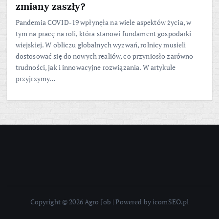
zmiany zaszły?
Pandemia COVID-19 wpłynęła na wiele aspektów życia, w
tym na pracę na roli, która stanowi fundament gospodarki
wiejskiej. W obliczu globalnych wyzwań, rolnicy musieli
dostosować się do nowych realiów, co przyniosło zarówno
trudności, jak i innowacyjne rozwiązania. W artykule
przyjrzymy…
Copyright © 2026 Agro Job | Powered by icomSEO.pl