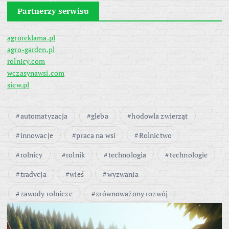
Partnerzy serwisu
agroreklama.pl
agro-garden.pl
rolnicy.com
wczasynawsi.com
siew.pl
automatyzacja
gleba
hodowla zwierząt
innowacje
praca na wsi
Rolnictwo
rolnicy
rolnik
technologia
technologie
tradycja
wieś
wyzwania
zawody rolnicze
zrównoważony rozwój