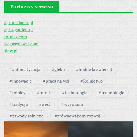
Partnerzy serwisu
agroreklama.pl
agro-garden.pl
rolnicy.com
wczasynawsi.com
siew.pl
automatyzacja
gleba
hodowla zwierząt
innowacje
praca na wsi
Rolnictwo
rolnicy
rolnik
technologia
technologie
tradycja
wieś
wyzwania
zawody rolnicze
zrównoważony rozwój