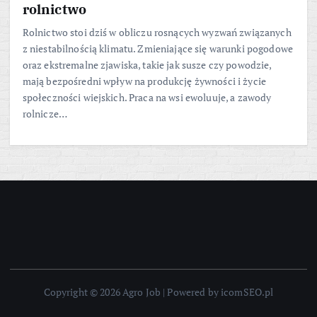
rolnictwo
Rolnictwo stoi dziś w obliczu rosnących wyzwań związanych
z niestabilnością klimatu. Zmieniające się warunki pogodowe
oraz ekstremalne zjawiska, takie jak susze czy powodzie,
mają bezpośredni wpływ na produkcję żywności i życie
społeczności wiejskich. Praca na wsi ewoluuje, a zawody
rolnicze…
Copyright © 2026 Agro Job | Powered by icomSEO.pl