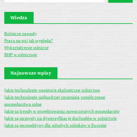
Wiedza
Rolnicze zawody
Praca na wsi jak wygląda?
Wykształcenie rolnicze
BHP w rolnictwie
Najnowsze wpisy
Jakie technologie wspierają ekologiczne rolnictwo
Jakie technologie najbardziej zmieniają współczesne
gospodarstwa rolne
Jakie są trendy w projektowaniu nowoczesnych gospodarstw
Jakie są pomysły na dywersyfikację dochodów w rolnictwie
Jakie są perspektywy dla młodych rolników w Europie