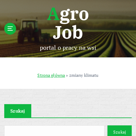
S
Agro
k
i
Job
p
t
o
c
portal o pracy na wsi
o
n
t
e
Strona główna
»
zmiany klimatu
n
t
Szukaj
Szukaj