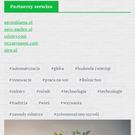
Partnerzy serwisu
agroreklama.pl
agro-garden.pl
rolnicy.com
wczasynawsi.com
siew.pl
automatyzacja
gleba
hodowla zwierząt
innowacje
praca na wsi
Rolnictwo
rolnicy
rolnik
technologia
technologie
tradycja
wieś
wyzwania
zawody rolnicze
zrównoważony rozwój