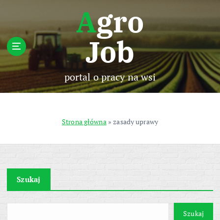
S
Agro
k
i
Job
p
t
o
c
portal o pracy na wsi
o
n
t
e
Strona główna
»
zasady uprawy
n
t
Szukaj
Szukaj