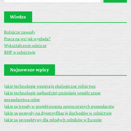
Wiedza
Rolnicze zawody
Praca na wsi jak wygląda?
Wykształcenie rolnicze
BHP w rolnictwie
Najnowsze wpisy
Jakie technologie wspierają ekologiczne rolnictwo
Jakie technologie najbardziej zmieniają współczesne
gospodarstwa rolne
Jakie są trendy w projektowaniu nowoczesnych gospodarstw
Jakie są pomysły na dywersyfikację dochodów w rolnictwie
Jakie są perspektywy dla młodych rolników w Europie