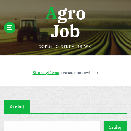
S
Agro
k
i
Job
p
t
o
c
portal o pracy na wsi
o
n
t
e
Strona główna
»
zasady hodowli kur
n
t
Szukaj
Szukaj