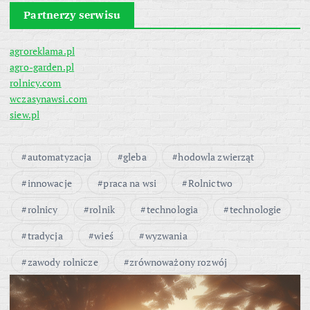
Partnerzy serwisu
agroreklama.pl
agro-garden.pl
rolnicy.com
wczasynawsi.com
siew.pl
automatyzacja
gleba
hodowla zwierząt
innowacje
praca na wsi
Rolnictwo
rolnicy
rolnik
technologia
technologie
tradycja
wieś
wyzwania
zawody rolnicze
zrównoważony rozwój