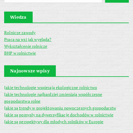
Wiedza
Rolnicze zawody
Praca na wsi jak wygląda?
Wykształcenie rolnicze
BHP w rolnictwie
Najnowsze wpisy
Jakie technologie wspierają ekologiczne rolnictwo
Jakie technologie najbardziej zmieniają współczesne
gospodarstwa rolne
Jakie są trendy w projektowaniu nowoczesnych gospodarstw
Jakie są pomysły na dywersyfikację dochodów w rolnictwie
Jakie są perspektywy dla młodych rolników w Europie