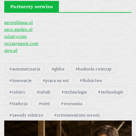
Partnerzy serwisu
agroreklama.pl
agro-garden.pl
rolnicy.com
wczasynawsi.com
siew.pl
automatyzacja
gleba
hodowla zwierząt
innowacje
praca na wsi
Rolnictwo
rolnicy
rolnik
technologia
technologie
tradycja
wieś
wyzwania
zawody rolnicze
zrównoważony rozwój