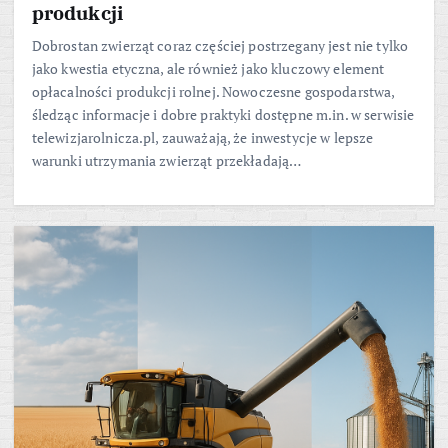
produkcji
Dobrostan zwierząt coraz częściej postrzegany jest nie tylko
jako kwestia etyczna, ale również jako kluczowy element
opłacalności produkcji rolnej. Nowoczesne gospodarstwa,
śledząc informacje i dobre praktyki dostępne m.in. w serwisie
telewizjarolnicza.pl, zauważają, że inwestycje w lepsze
warunki utrzymania zwierząt przekładają…