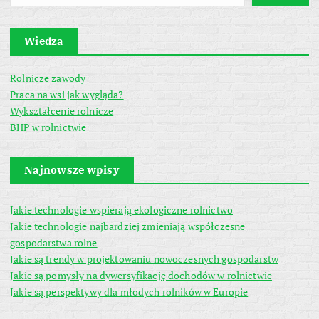
Wiedza
Rolnicze zawody
Praca na wsi jak wygląda?
Wykształcenie rolnicze
BHP w rolnictwie
Najnowsze wpisy
Jakie technologie wspierają ekologiczne rolnictwo
Jakie technologie najbardziej zmieniają współczesne
gospodarstwa rolne
Jakie są trendy w projektowaniu nowoczesnych gospodarstw
Jakie są pomysły na dywersyfikację dochodów w rolnictwie
Jakie są perspektywy dla młodych rolników w Europie