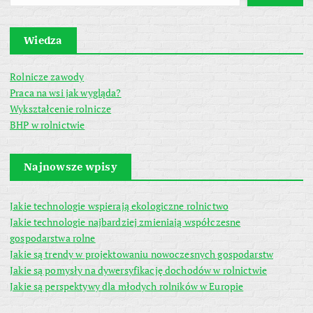
Wiedza
Rolnicze zawody
Praca na wsi jak wygląda?
Wykształcenie rolnicze
BHP w rolnictwie
Najnowsze wpisy
Jakie technologie wspierają ekologiczne rolnictwo
Jakie technologie najbardziej zmieniają współczesne
gospodarstwa rolne
Jakie są trendy w projektowaniu nowoczesnych gospodarstw
Jakie są pomysły na dywersyfikację dochodów w rolnictwie
Jakie są perspektywy dla młodych rolników w Europie