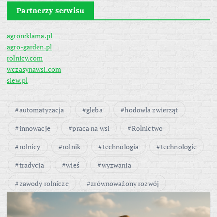
Partnerzy serwisu
agroreklama.pl
agro-garden.pl
rolnicy.com
wczasynawsi.com
siew.pl
automatyzacja
gleba
hodowla zwierząt
innowacje
praca na wsi
Rolnictwo
rolnicy
rolnik
technologia
technologie
tradycja
wieś
wyzwania
zawody rolnicze
zrównoważony rozwój