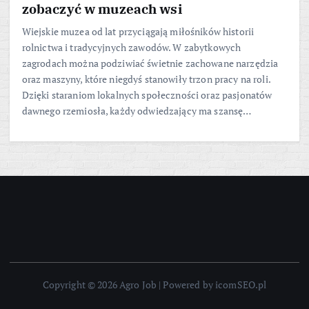
zobaczyć w muzeach wsi
Wiejskie muzea od lat przyciągają miłośników historii
rolnictwa i tradycyjnych zawodów. W zabytkowych
zagrodach można podziwiać świetnie zachowane narzędzia
oraz maszyny, które niegdyś stanowiły trzon pracy na roli.
Dzięki staraniom lokalnych społeczności oraz pasjonatów
dawnego rzemiosła, każdy odwiedzający ma szansę…
Copyright © 2026 Agro Job | Powered by icomSEO.pl