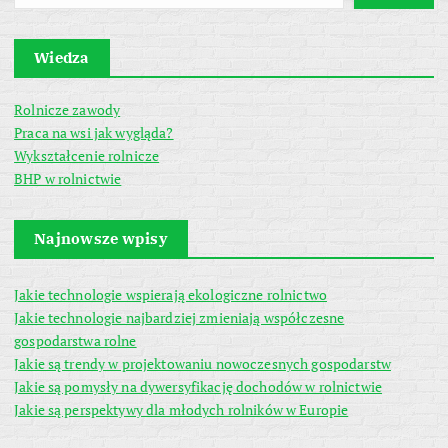
Wiedza
Rolnicze zawody
Praca na wsi jak wygląda?
Wykształcenie rolnicze
BHP w rolnictwie
Najnowsze wpisy
Jakie technologie wspierają ekologiczne rolnictwo
Jakie technologie najbardziej zmieniają współczesne
gospodarstwa rolne
Jakie są trendy w projektowaniu nowoczesnych gospodarstw
Jakie są pomysły na dywersyfikację dochodów w rolnictwie
Jakie są perspektywy dla młodych rolników w Europie