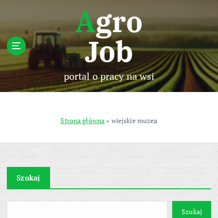
S
Agro
k
i
Job
p
t
o
c
portal o pracy na wsi
o
n
t
e
Strona główna
»
wiejskie muzea
n
t
Szukaj
Szukaj