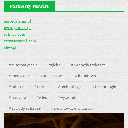
Partnerzy serwisu
agroreklama.pl
agro-garden.pl
rolnicy.com
wczasynawsi.com
siew.pl
automatyzacja
gleba
hodowla zwierząt
innowacje
praca na wsi
Rolnictwo
rolnicy
rolnik
technologia
technologie
tradycja
wieś
wyzwania
zawody rolnicze
zrównoważony rozwój