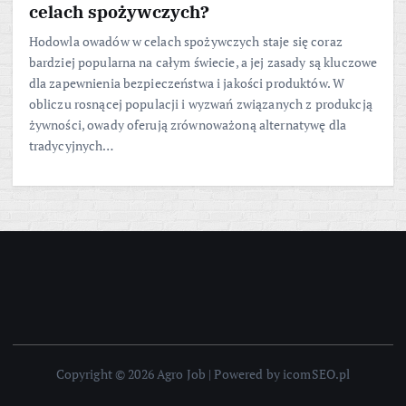
celach spożywczych?
Hodowla owadów w celach spożywczych staje się coraz
bardziej popularna na całym świecie, a jej zasady są kluczowe
dla zapewnienia bezpieczeństwa i jakości produktów. W
obliczu rosnącej populacji i wyzwań związanych z produkcją
żywności, owady oferują zrównoważoną alternatywę dla
tradycyjnych…
Copyright © 2026 Agro Job | Powered by icomSEO.pl