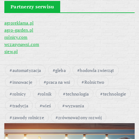
Partnerzy serwisu
agroreklama.pl
agro-garden.pl
rolnicy.com
wczasynawsi.com
siew.pl
automatyzacja
gleba
hodowla zwierząt
innowacje
praca na wsi
Rolnictwo
rolnicy
rolnik
technologia
technologie
tradycja
wieś
wyzwania
zawody rolnicze
zrównoważony rozwój