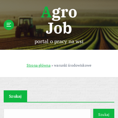
S
Agro
k
i
Job
p
t
o
c
portal o pracy na wsi
o
n
t
e
Strona główna
»
warunki środowiskowe
n
t
Szukaj
Szukaj