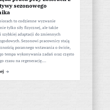
tywy sezonowego
nika
zbiorach to codzienne wyzwanie
ie tylko siły fizycznej, ale także
i szybkiej adaptacji do zmiennych
godowych. Sezonowi pracownicy stają
cznością porannego wstawania o świcie,
o tempa wykonywania zadań oraz często
go czasu na regenerację.…
cej