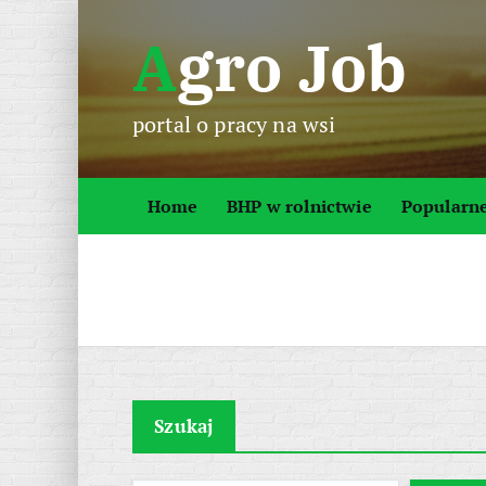
S
Agro Job
k
i
p
portal o pracy na wsi
t
o
c
Home
BHP w rolnictwie
Popularn
o
n
t
e
n
t
Szukaj