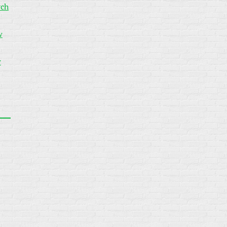
ych
w
w