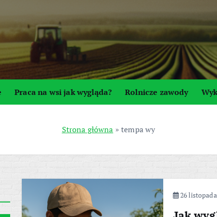
e
Praca na wsi jak wygląda?
Rolnicze zawody
Wyk
Strona główna
»
tempa wy
26 listopada
Jak wyg