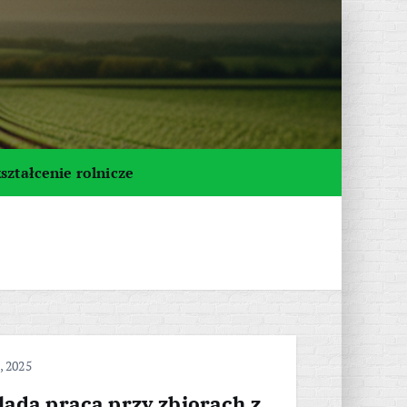
ształcenie rolnicze
, 2025
ląda praca przy zbiorach z