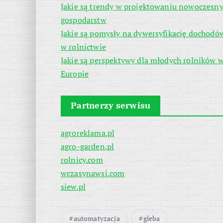
Jakie są trendy w projektowaniu nowoczesn
gospodarstw
Jakie są pomysły na dywersyfikację dochodó
w rolnictwie
Jakie są perspektywy dla młodych rolników 
Europie
Partnerzy serwisu
agroreklama.pl
agro-garden.pl
rolnicy.com
wczasynawsi.com
siew.pl
automatyzacja
gleba