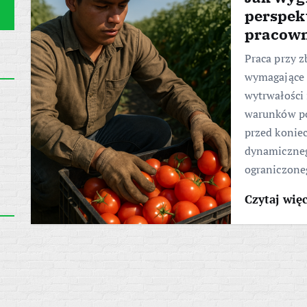
perspek
pracow
Praca przy 
wymagające n
wytrwałości 
warunków po
przed konie
dynamiczneg
ograniczone
Czytaj wię