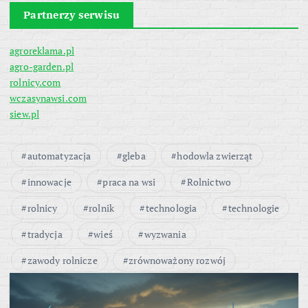
Partnerzy serwisu
agroreklama.pl
agro-garden.pl
rolnicy.com
wczasynawsi.com
siew.pl
automatyzacja
gleba
hodowla zwierząt
innowacje
praca na wsi
Rolnictwo
rolnicy
rolnik
technologia
technologie
tradycja
wieś
wyzwania
zawody rolnicze
zrównoważony rozwój