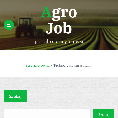
S
Agro
k
i
Job
p
t
o
c
portal o pracy na wsi
o
n
t
e
Strona główna
»
Technologia smart farm
n
t
Szukaj
Szukaj