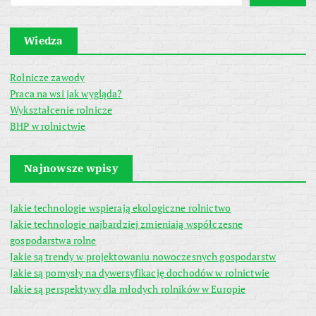
Wiedza
Rolnicze zawody
Praca na wsi jak wygląda?
Wykształcenie rolnicze
BHP w rolnictwie
Najnowsze wpisy
Jakie technologie wspierają ekologiczne rolnictwo
Jakie technologie najbardziej zmieniają współczesne
gospodarstwa rolne
Jakie są trendy w projektowaniu nowoczesnych gospodarstw
Jakie są pomysły na dywersyfikację dochodów w rolnictwie
Jakie są perspektywy dla młodych rolników w Europie