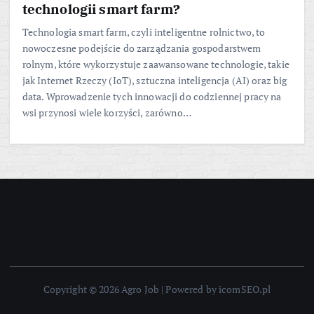
technologii smart farm?
Technologia smart farm, czyli inteligentne rolnictwo, to
nowoczesne podejście do zarządzania gospodarstwem
rolnym, które wykorzystuje zaawansowane technologie, takie
jak Internet Rzeczy (IoT), sztuczna inteligencja (AI) oraz big
data. Wprowadzenie tych innowacji do codziennej pracy na
wsi przynosi wiele korzyści, zarówno…
Copyright © 2026 Agro Job | Powered by icomSEO.pl