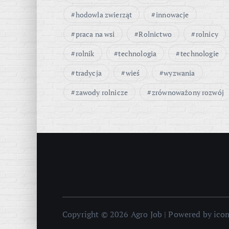
hodowla zwierząt
innowacje
praca na wsi
Rolnictwo
rolnicy
rolnik
technologia
technologie
tradycja
wieś
wyzwania
zawody rolnicze
zrównoważony rozwój
Copyright © 2026 Agro Job | Powered by ic