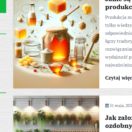
produkc
Produkcja m
tylko wiedzy
odpowiednic
łączy trady
rozwiązania
wydajność pr
najważniejs
Czytaj wię
31 maja, 20
Jak zało
ozdobny