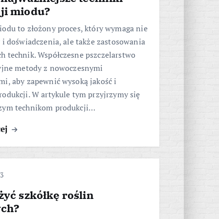
ji miodu?
iodu to złożony proces, który wymaga nie
 i doświadczenia, ale także zastosowania
h technik. Współczesne pszczelarstwo
cyjne metody z nowoczesnymi
mi, aby zapewnić wysoką jakość i
odukcji. W artykule tym przyjrzymy się
zym technikom produkcji…
cej
23
żyć szkółkę roślin
ch?