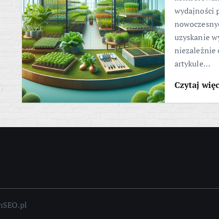
wydajności p
nowoczesnych
uzyskanie wy
niezależnie
artykule…
Czytaj wię
omSEO.pl