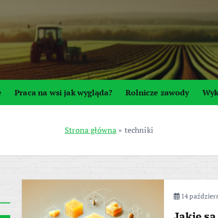
e
Praca na wsi jak wygląda?
Rolnicze zawody
Wyk
Strona główna
»
techniki
14 październ
Jakie są