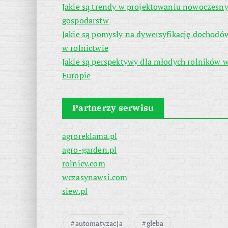
Jakie są trendy w projektowaniu nowoczesn
gospodarstw
Jakie są pomysły na dywersyfikację dochodó
w rolnictwie
Jakie są perspektywy dla młodych rolników 
Europie
Partnerzy serwisu
agroreklama.pl
agro-garden.pl
rolnicy.com
wczasynawsi.com
siew.pl
automatyzacja
gleba