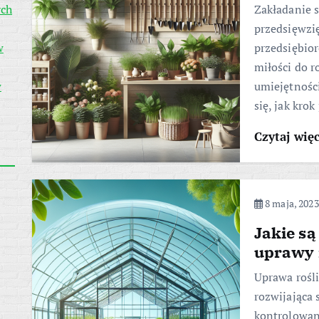
ych
Zakładanie s
przedsięwzię
w
przedsiębior
miłości do ro
w
umiejętnośc
się, jak kro
Czytaj wię
8 maja, 2023
Jakie są
uprawy 
Uprawa rośl
rozwijająca 
kontrolowan