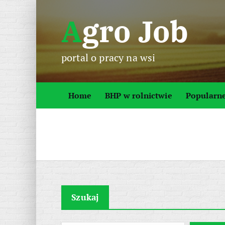
S
Agro Job
k
i
p
portal o pracy na wsi
t
o
c
Home
BHP w rolnictwie
Popularn
o
n
t
e
n
t
Szukaj