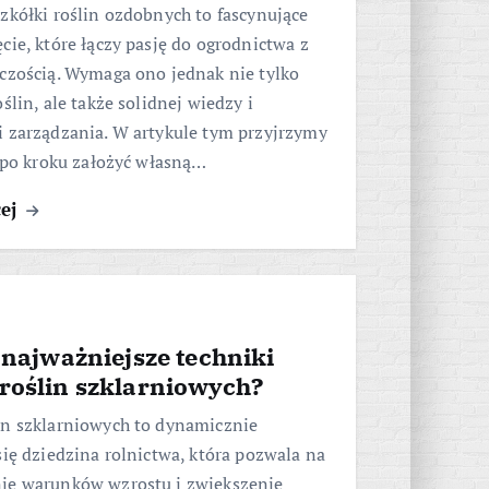
zkółki roślin ozdobnych to fascynujące
cie, które łączy pasję do ogrodnictwa z
czością. Wymaga ono jednak nie tylko
ślin, ale także solidnej wiedzy i
i zarządzania. W artykule tym przyjrzymy
k po kroku założyć własną…
cej
 najważniejsze techniki
roślin szklarniowych?
in szklarniowych to dynamicznie
się dziedzina rolnictwa, która pozwala na
ie warunków wzrostu i zwiększenie