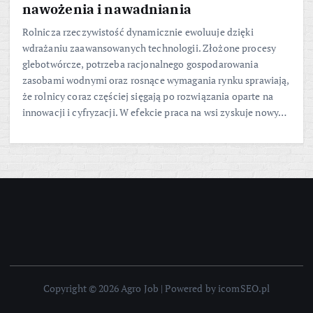
nawożenia i nawadniania
Rolnicza rzeczywistość dynamicznie ewoluuje dzięki
wdrażaniu zaawansowanych technologii. Złożone procesy
glebotwórcze, potrzeba racjonalnego gospodarowania
zasobami wodnymi oraz rosnące wymagania rynku sprawiają,
że rolnicy coraz częściej sięgają po rozwiązania oparte na
innowacji i cyfryzacji. W efekcie praca na wsi zyskuje nowy…
Copyright © 2026 Agro Job | Powered by icomSEO.pl