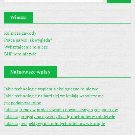
Wiedza
Rolnicze zawody
Praca na wsi jak wygląda?
Wykształcenie rolnicze
BHP w rolnictwie
Najnowsze wpisy
Jakie technologie wspierają ekologiczne rolnictwo
Jakie technologie najbardziej zmieniają współczesne
gospodarstwa rolne
Jakie są trendy w projektowaniu nowoczesnych gospodarstw
Jakie są pomysły na dywersyfikację dochodów w rolnictwie
Jakie są perspektywy dla młodych rolników w Europie