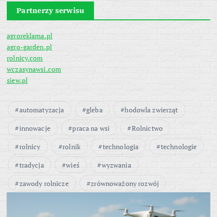
Partnerzy serwisu
agroreklama.pl
agro-garden.pl
rolnicy.com
wczasynawsi.com
siew.pl
automatyzacja
gleba
hodowla zwierząt
innowacje
praca na wsi
Rolnictwo
rolnicy
rolnik
technologia
technologie
tradycja
wieś
wyzwania
zawody rolnicze
zrównoważony rozwój