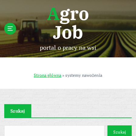
S
Agro
k
i
Job
p
t
o
c
portal o pracy na wsi
o
n
t
e
Strona główna
»
systemy nawożenia
n
t
Szukaj
Szukaj