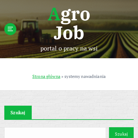
S
Agro
k
i
Job
p
t
o
c
portal o pracy na wsi
o
n
t
e
Strona główna
»
systemy nawadniania
n
t
Szukaj
Szukaj