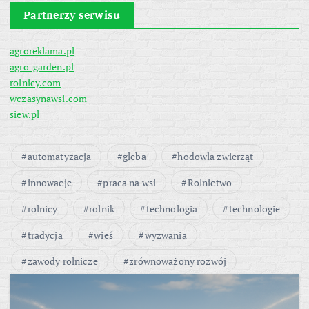
Partnerzy serwisu
agroreklama.pl
agro-garden.pl
rolnicy.com
wczasynawsi.com
siew.pl
automatyzacja
gleba
hodowla zwierząt
innowacje
praca na wsi
Rolnictwo
rolnicy
rolnik
technologia
technologie
tradycja
wieś
wyzwania
zawody rolnicze
zrównoważony rozwój