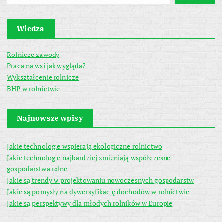
Wiedza
Rolnicze zawody
Praca na wsi jak wygląda?
Wykształcenie rolnicze
BHP w rolnictwie
Najnowsze wpisy
Jakie technologie wspierają ekologiczne rolnictwo
Jakie technologie najbardziej zmieniają współczesne
gospodarstwa rolne
Jakie są trendy w projektowaniu nowoczesnych gospodarstw
Jakie są pomysły na dywersyfikację dochodów w rolnictwie
Jakie są perspektywy dla młodych rolników w Europie