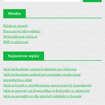
Wiedza
Rolnicze zawody
Praca na wsi jak wygląda?
Wykształcenie rolnicze
BHP w rolnictwie
Najnowsze wpisy
Jakie technologie wspierają ekologiczne rolnictwo
Jakie technologie najbardziej zmieniają współczesne
gospodarstwa rolne
Jakie są trendy w projektowaniu nowoczesnych gospodarstw
Jakie są pomysły na dywersyfikację dochodów w rolnictwie
Jakie są perspektywy dla młodych rolników w Europie