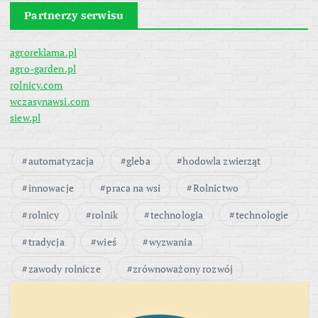
Partnerzy serwisu
agroreklama.pl
agro-garden.pl
rolnicy.com
wczasynawsi.com
siew.pl
automatyzacja
gleba
hodowla zwierząt
innowacje
praca na wsi
Rolnictwo
rolnicy
rolnik
technologia
technologie
tradycja
wieś
wyzwania
zawody rolnicze
zrównoważony rozwój