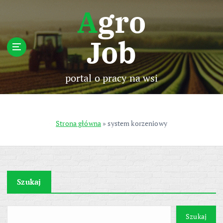
S
Agro
k
i
Job
p
t
o
c
portal o pracy na wsi
o
n
t
e
Strona główna
»
system korzeniowy
n
t
Szukaj
Szukaj