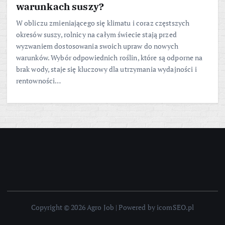
warunkach suszy?
W obliczu zmieniającego się klimatu i coraz częstszych
okresów suszy, rolnicy na całym świecie stają przed
wyzwaniem dostosowania swoich upraw do nowych
warunków. Wybór odpowiednich roślin, które są odporne na
brak wody, staje się kluczowy dla utrzymania wydajności i
rentowności…
Copyright © 2026 Agro Job | Powered by icomSEO.pl