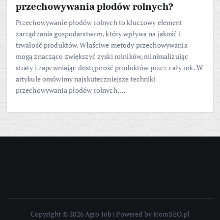
przechowywania płodów rolnych?
Przechowywanie płodów rolnych to kluczowy element
zarządzania gospodarstwem, który wpływa na jakość i
trwałość produktów. Właściwe metody przechowywania
mogą znacząco zwiększyć zyski rolników, minimalizując
straty i zapewniając dostępność produktów przez cały rok. W
artykule omówimy najskuteczniejsze techniki
przechowywania płodów rolnych,…
Copyright © 2026 Agro Job | Powered by icomSEO.pl