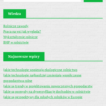
Wiedza
Rolnicze zawody
Praca na wsi jak wygląda?
Wykształcenie rolnicze
BHP w rolnictwie
Najnowsze wpisy
Jakie technologie wspierają ekologiczne rolnictwo
Jakie technologie najbardziej zmieniają współczesne
gospodarstwa rolne
Jakie są trendy w projektowaniu nowoczesnych gospodarstw
Jakie są pomysły na dywersyfikację dochodów w rolnictwie
Jakie są perspektywy dla młodych rolników w Europie