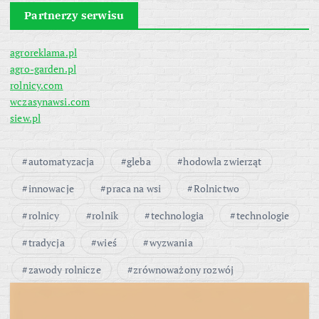
Partnerzy serwisu
agroreklama.pl
agro-garden.pl
rolnicy.com
wczasynawsi.com
siew.pl
automatyzacja
gleba
hodowla zwierząt
innowacje
praca na wsi
Rolnictwo
rolnicy
rolnik
technologia
technologie
tradycja
wieś
wyzwania
zawody rolnicze
zrównoważony rozwój