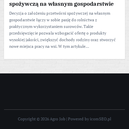
spożywczą na własnym gospodarstwie
Decyzja o założeniu przetwórni spożywczej na własnym
gospodarstwie łączy w sobie pasję do rolnictwa z
praktycznym wykorzystaniem surowców. Takie
przedsięwzięcie pozwala wzbogacić ofertę o produkty
wysokiej jakości, zwiększyć dochody rodziny oraz stworzyć
nowe miejsca pracy na wsi. W tym artykule…
Copyright © 2026 Agro Job | Powered by icomSEO.pl