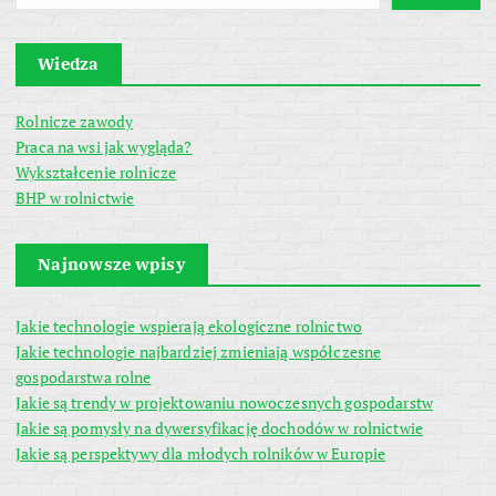
Wiedza
Rolnicze zawody
Praca na wsi jak wygląda?
Wykształcenie rolnicze
BHP w rolnictwie
Najnowsze wpisy
Jakie technologie wspierają ekologiczne rolnictwo
Jakie technologie najbardziej zmieniają współczesne
gospodarstwa rolne
Jakie są trendy w projektowaniu nowoczesnych gospodarstw
Jakie są pomysły na dywersyfikację dochodów w rolnictwie
Jakie są perspektywy dla młodych rolników w Europie