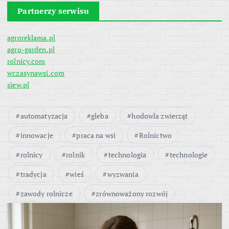
Partnerzy serwisu
agroreklama.pl
agro-garden.pl
rolnicy.com
wczasynawsi.com
siew.pl
automatyzacja
gleba
hodowla zwierząt
innowacje
praca na wsi
Rolnictwo
rolnicy
rolnik
technologia
technologie
tradycja
wieś
wyzwania
zawody rolnicze
zrównoważony rozwój