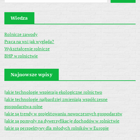
Wiedza
Rolnicze zawody
Praca na wsi jak wygląda?
Wykształcenie rolnicze
BHP w rolnictwie
Najnowsze wpisy
Jakie technologie wspierają ekologiczne rolnictwo
Jakie technologie najbardziej zmieniają współczesne
gospodarstwa rolne
Jakie są trendy w projektowaniu nowoczesnych gospodarstw
Jakie są pomysły na dywersyfikację dochodów w rolnictwie
Jakie są perspektywy dla młodych rolników w Europie