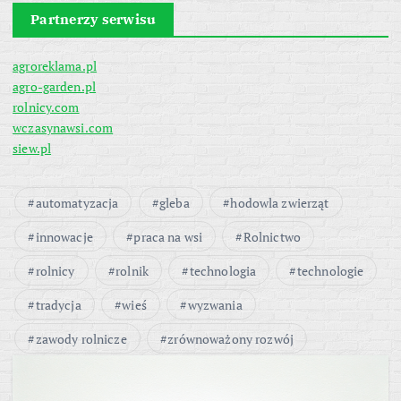
Partnerzy serwisu
agroreklama.pl
agro-garden.pl
rolnicy.com
wczasynawsi.com
siew.pl
automatyzacja
gleba
hodowla zwierząt
innowacje
praca na wsi
Rolnictwo
rolnicy
rolnik
technologia
technologie
tradycja
wieś
wyzwania
zawody rolnicze
zrównoważony rozwój