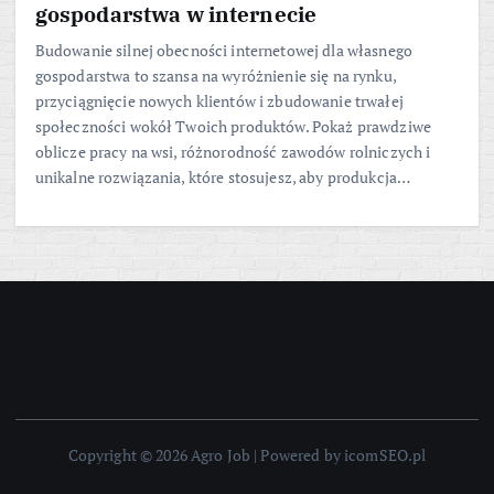
gospodarstwa w internecie
Budowanie silnej obecności internetowej dla własnego
gospodarstwa to szansa na wyróżnienie się na rynku,
przyciągnięcie nowych klientów i zbudowanie trwałej
społeczności wokół Twoich produktów. Pokaż prawdziwe
oblicze pracy na wsi, różnorodność zawodów rolniczych i
unikalne rozwiązania, które stosujesz, aby produkcja…
Copyright © 2026 Agro Job | Powered by icomSEO.pl