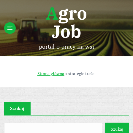
S
Agro
k
i
Job
p
t
o
c
portal o pracy na wsi
o
n
t
e
Strona główna
»
strategie treści
n
t
Szukaj
Szukaj