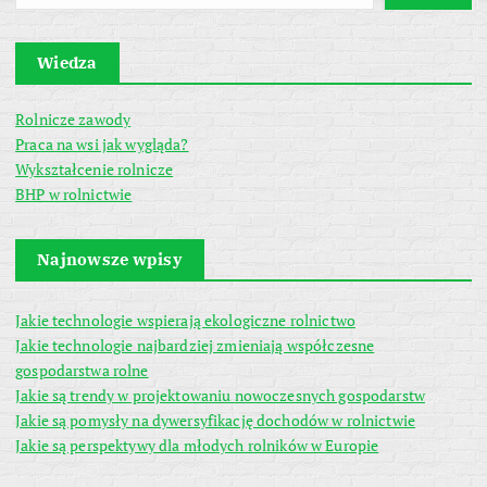
Wiedza
Rolnicze zawody
Praca na wsi jak wygląda?
Wykształcenie rolnicze
BHP w rolnictwie
Najnowsze wpisy
Jakie technologie wspierają ekologiczne rolnictwo
Jakie technologie najbardziej zmieniają współczesne
gospodarstwa rolne
Jakie są trendy w projektowaniu nowoczesnych gospodarstw
Jakie są pomysły na dywersyfikację dochodów w rolnictwie
Jakie są perspektywy dla młodych rolników w Europie