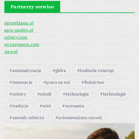
Partnerzy serwisu
agroreklama.pl
agro-garden.pl
rolnicy.com
wczasynawsi.com
siew.pl
automatyzacja
gleba
hodowla zwierząt
innowacje
praca na wsi
Rolnictwo
rolnicy
rolnik
technologia
technologie
tradycja
wieś
wyzwania
zawody rolnicze
zrównoważony rozwój