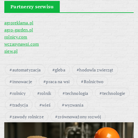
Partnerzy serwisu
agroreklama.pl
agro-garden.pl
rolnicy.com
wczasynawsi.com
siew.pl
automatyzacja
gleba
hodowla zwierząt
innowacje
praca na wsi
Rolnictwo
rolnicy
rolnik
technologia
technologie
tradycja
wieś
wyzwania
zawody rolnicze
zrównoważony rozwój