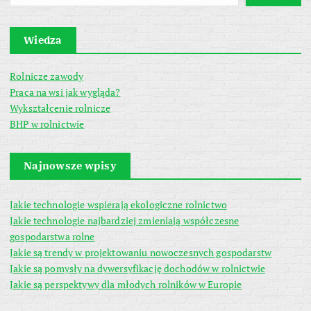
Wiedza
Rolnicze zawody
Praca na wsi jak wygląda?
Wykształcenie rolnicze
BHP w rolnictwie
Najnowsze wpisy
Jakie technologie wspierają ekologiczne rolnictwo
Jakie technologie najbardziej zmieniają współczesne
gospodarstwa rolne
Jakie są trendy w projektowaniu nowoczesnych gospodarstw
Jakie są pomysły na dywersyfikację dochodów w rolnictwie
Jakie są perspektywy dla młodych rolników w Europie