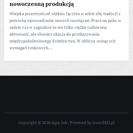
nowoczesną produkcją
Wiejska przestrzeń od wieków łączyła w sobie siłę tradycji z
potrzebą wprowadzania nowych rozwiązań. Praca na polu, w
sadzie czy w zagrodzie to nie tylko ciężka codzienna
aktywność, ale również okazja do przekazywania
międzypokoleniowego dziedzictwa. W obliczu rosnących
wymagań rynkowych,…
Copyright © 2026 Agro Job | Powered by icomSEO.pl