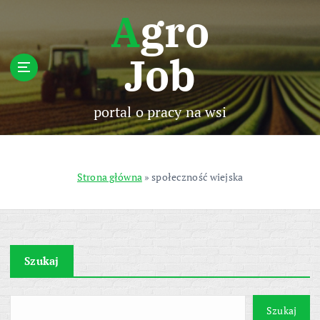
S
Agro
k
i
Job
p
t
o
c
portal o pracy na wsi
o
n
t
e
Strona główna
»
społeczność wiejska
n
t
Szukaj
Szukaj