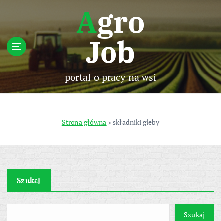
S
Agro
k
i
Job
p
t
o
c
portal o pracy na wsi
o
n
t
e
Strona główna
»
składniki gleby
n
t
Szukaj
Szukaj