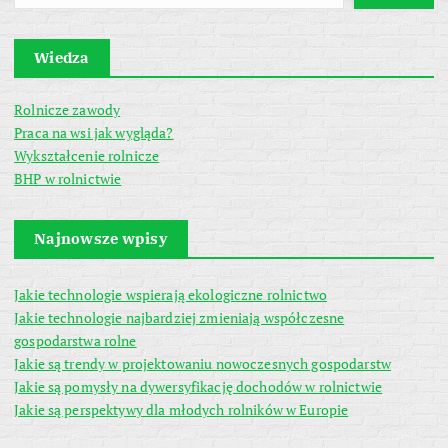
Wiedza
Rolnicze zawody
Praca na wsi jak wygląda?
Wykształcenie rolnicze
BHP w rolnictwie
Najnowsze wpisy
Jakie technologie wspierają ekologiczne rolnictwo
Jakie technologie najbardziej zmieniają współczesne
gospodarstwa rolne
Jakie są trendy w projektowaniu nowoczesnych gospodarstw
Jakie są pomysły na dywersyfikację dochodów w rolnictwie
Jakie są perspektywy dla młodych rolników w Europie