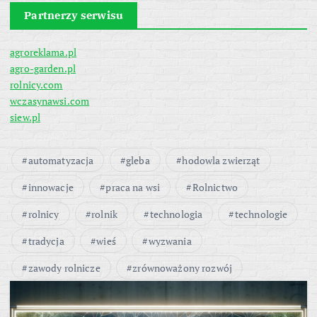
Partnerzy serwisu
agroreklama.pl
agro-garden.pl
rolnicy.com
wczasynawsi.com
siew.pl
automatyzacja
gleba
hodowla zwierząt
innowacje
praca na wsi
Rolnictwo
rolnicy
rolnik
technologia
technologie
tradycja
wieś
wyzwania
zawody rolnicze
zrównoważony rozwój