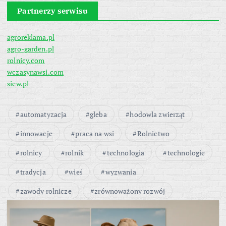
Partnerzy serwisu
agroreklama.pl
agro-garden.pl
rolnicy.com
wczasynawsi.com
siew.pl
automatyzacja
gleba
hodowla zwierząt
innowacje
praca na wsi
Rolnictwo
rolnicy
rolnik
technologia
technologie
tradycja
wieś
wyzwania
zawody rolnicze
zrównoważony rozwój