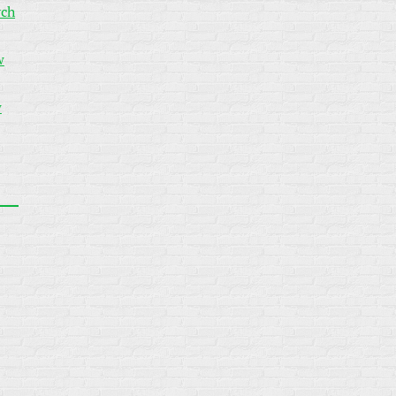
ych
w
w