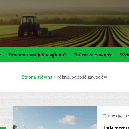
e
Praca na wsi jak wygląda?
Rolnicze zawody
Wyk
Strona główna
»
różnorodność zawodów
15 maja, 20
Jak rozw