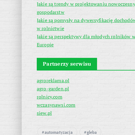
Jakie są trendy w projektowaniu nowoczesn
gospodarstw
Jakie są pomysły na dywersyfikację dochodó
w rolnictwie
Jakie są perspektywy dla młodych rolników 
Europie
Partnerzy serwisu
agroreklama.pl
agro-garden.pl
rolnicy.com
wczasynawsi.com
siew.pl
automatyzacja
gleba