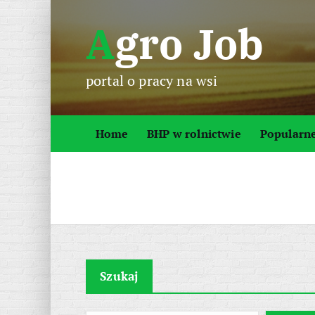
S
Agro Job
k
i
p
portal o pracy na wsi
t
o
c
Home
BHP w rolnictwie
Popularn
o
n
t
e
n
t
Szukaj