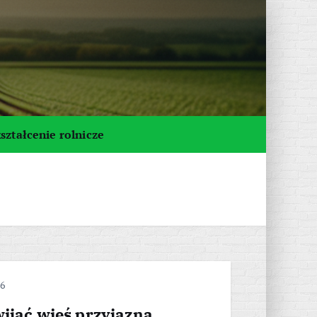
ształcenie rolnicze
26
ijać wieś przyjazną