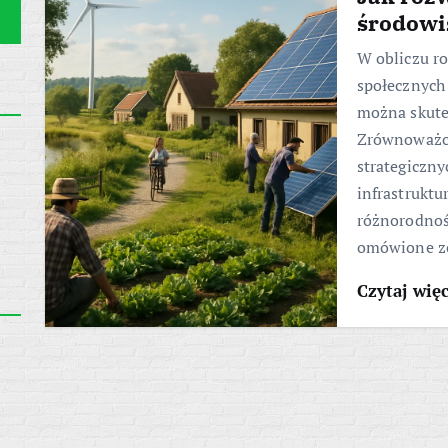
środowi
W obliczu r
społecznych 
można skutec
Zrównoważo
strategiczny
infrastruktu
różnorodnoś
omówione z
Czytaj wię