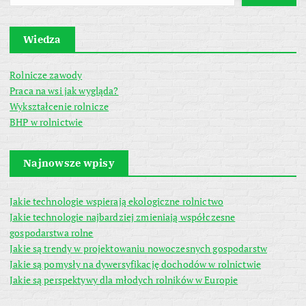
Wiedza
Rolnicze zawody
Praca na wsi jak wygląda?
Wykształcenie rolnicze
BHP w rolnictwie
Najnowsze wpisy
Jakie technologie wspierają ekologiczne rolnictwo
Jakie technologie najbardziej zmieniają współczesne
gospodarstwa rolne
Jakie są trendy w projektowaniu nowoczesnych gospodarstw
Jakie są pomysły na dywersyfikację dochodów w rolnictwie
Jakie są perspektywy dla młodych rolników w Europie