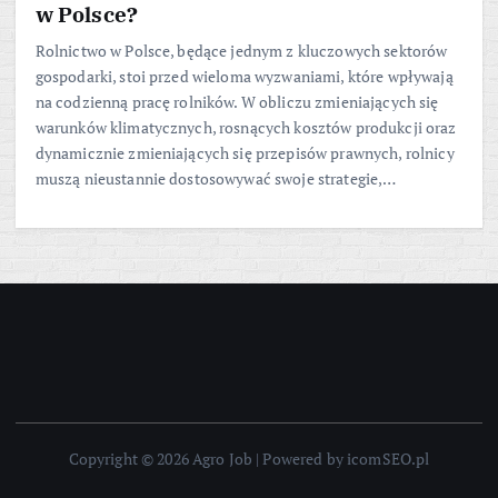
w Polsce?
Rolnictwo w Polsce, będące jednym z kluczowych sektorów
gospodarki, stoi przed wieloma wyzwaniami, które wpływają
na codzienną pracę rolników. W obliczu zmieniających się
warunków klimatycznych, rosnących kosztów produkcji oraz
dynamicznie zmieniających się przepisów prawnych, rolnicy
muszą nieustannie dostosowywać swoje strategie,…
Copyright © 2026 Agro Job | Powered by icomSEO.pl