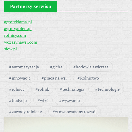
Partnerzy serwisu
agroreklama.pl
agro-garden.pl
rolnicy.com
wczasynawsi.com
siew.pl
automatyzacja
gleba
hodowla zwierząt
innowacje
praca na wsi
Rolnictwo
rolnicy
rolnik
technologia
technologie
tradycja
wieś
wyzwania
zawody rolnicze
zrównoważony rozwój